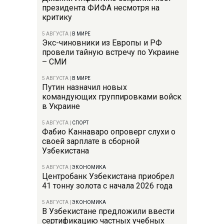
президента ФИФА несмотря на
критику
5 АВГУСТА
|
В МИРЕ
Экс-чиновники из Европы и РФ
провели тайную встречу по Украине
– СМИ
5 АВГУСТА
|
В МИРЕ
Путин назначил новых
командующих группировками войск
в Украине
5 АВГУСТА
|
СПОРТ
Фабио Каннаваро опроверг слухи о
своей зарплате в сборной
Узбекистана
5 АВГУСТА
|
ЭКОНОМИКА
Центробанк Узбекистана приобрел
41 тонну золота с начала 2026 года
5 АВГУСТА
|
ЭКОНОМИКА
В Узбекистане предложили ввести
сертификацию частных учебных