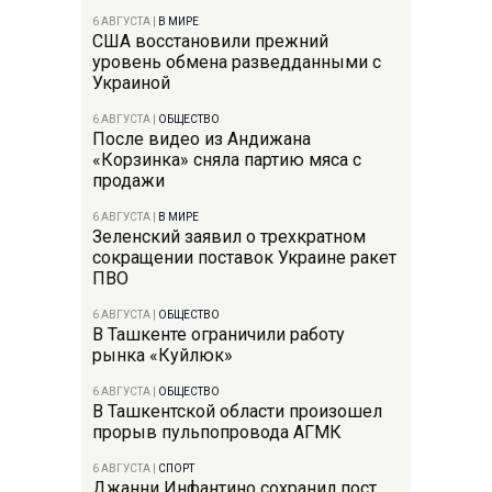
6 АВГУСТА
|
В МИРЕ
США восстановили прежний
уровень обмена разведданными с
Украиной
6 АВГУСТА
|
ОБЩЕСТВО
После видео из Андижана
«Корзинка» сняла партию мяса с
продажи
6 АВГУСТА
|
В МИРЕ
Зеленский заявил о трехкратном
сокращении поставок Украине ракет
ПВО
6 АВГУСТА
|
ОБЩЕСТВО
В Ташкенте ограничили работу
рынка «Куйлюк»
6 АВГУСТА
|
ОБЩЕСТВО
В Ташкентской области произошел
прорыв пульпопровода АГМК
6 АВГУСТА
|
СПОРТ
Джанни Инфантино сохранил пост