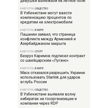
девушки выбежали на летное поле
8 АВГУСТА
|
ОБЩЕСТВО
В Узбекистане могут ввести
компенсацию процентов по
кредитам на электромобили
8 АВГУСТА
|
В МИРЕ
Пашинян заявил, что страница
конфликта между Арменией и
Азербайджаном закрыта
8 АВГУСТА
|
СПОРТ
Бехруз Каримов подписал контракт
со швейцарским «Лугано»
8 АВГУСТА
|
В МИРЕ
Маск отказался разрешить Украине
использовать Starlink для ударов
вглубь России
8 АВГУСТА
|
ОБЩЕСТВО
В Узбекистане выявили волну
кибератак на госорганизации и
компании через RDP