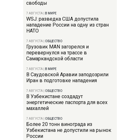
свободы
7 АВГУСТА
|
В МИРЕ
WSJ: разведка США допустила
нападение России на одну из стран
НАТО
7 АВГУСТА
|
ОБЩЕСТВО
Грузовик MAN загорелся и
перевернулся на трассе в
Самаркандской области
7 АВГУСТА
|
В МИРЕ
В Саудовской Аравии заподозрили
Иран в подготовке нападения
7 АВГУСТА
|
ОБЩЕСТВО
В Узбекистане создадут
энергетические паспорта для всех
махаллей
7 АВГУСТА
|
ОБЩЕСТВО
Более 20 тонн винограда из
Узбекистана не допустили на рынок
России