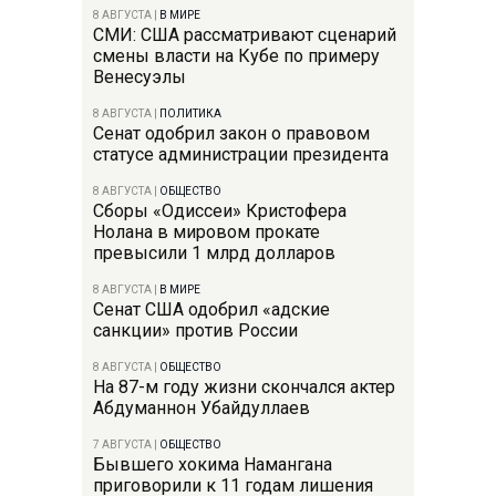
8 АВГУСТА
|
В МИРЕ
СМИ: США рассматривают сценарий
смены власти на Кубе по примеру
Венесуэлы
8 АВГУСТА
|
ПОЛИТИКА
Сенат одобрил закон о правовом
статусе администрации президента
8 АВГУСТА
|
ОБЩЕСТВО
Сборы «Одиссеи» Кристофера
Нолана в мировом прокате
превысили 1 млрд долларов
8 АВГУСТА
|
В МИРЕ
Сенат США одобрил «адские
санкции» против России
8 АВГУСТА
|
ОБЩЕСТВО
На 87-м году жизни скончался актер
Абдуманнон Убайдуллаев
7 АВГУСТА
|
ОБЩЕСТВО
Бывшего хокима Намангана
приговорили к 11 годам лишения