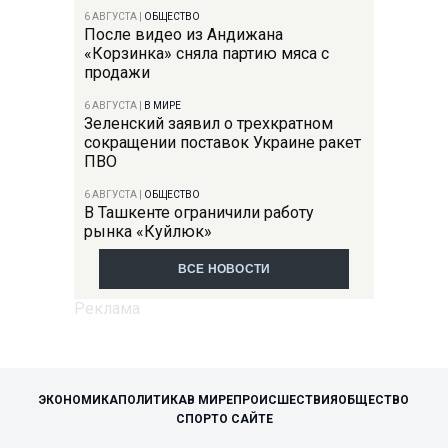
6 АВГУСТА
|
ОБЩЕСТВО
После видео из Андижана
«Корзинка» сняла партию мяса с
продажи
6 АВГУСТА
|
В МИРЕ
Зеленский заявил о трехкратном
сокращении поставок Украине ракет
ПВО
6 АВГУСТА
|
ОБЩЕСТВО
В Ташкенте ограничили работу
рынка «Куйлюк»
ВСЕ НОВОСТИ
ЭКОНОМИКА
ПОЛИТИКА
В МИРЕ
ПРОИСШЕСТВИЯ
ОБЩЕСТВО
СПОРТ
О САЙТЕ