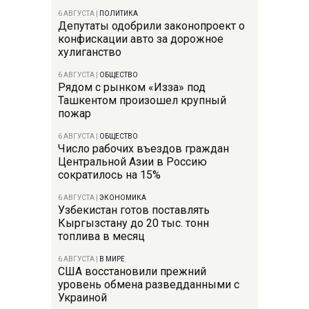
6 АВГУСТА
|
ПОЛИТИКА
Депутаты одобрили законопроект о
конфискации авто за дорожное
хулиганство
6 АВГУСТА
|
ОБЩЕСТВО
Рядом с рынком «Изза» под
Ташкентом произошел крупный
пожар
6 АВГУСТА
|
ОБЩЕСТВО
Число рабочих въездов граждан
Центральной Азии в Россию
сократилось на 15%
6 АВГУСТА
|
ЭКОНОМИКА
Узбекистан готов поставлять
Кыргызстану до 20 тыс. тонн
топлива в месяц
6 АВГУСТА
|
В МИРЕ
США восстановили прежний
уровень обмена разведданными с
Украиной