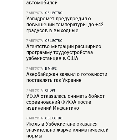
автомобилей
7 АВГУСТА
|
ОБЩЕСТВО
Узгидромет предупредил о
повышении температуры до +42
градусов в выходные
7 АВГУСТА
|
ОБЩЕСТВО
Агентство миграции расширило
программу трудоустройства
узбекистанцев в США
7 АВГУСТА
|
В МИРЕ
Азербайджан заявил о готовности
поставлять газ Украине
7 АВГУСТА
|
СПОРТ
УЕФА отказалась снимать бойкот
соревнований ФИФА после
извинений Инфантино
6 АВГУСТА
|
ОБЩЕСТВО
Июль в Узбекистане оказался
значительно жарче климатической
нормы