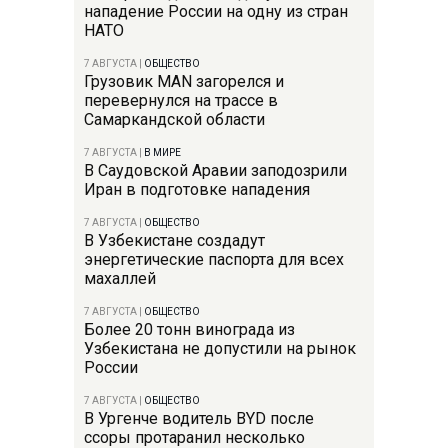
нападение России на одну из стран
НАТО
7 АВГУСТА
|
ОБЩЕСТВО
Грузовик MAN загорелся и
перевернулся на трассе в
Самаркандской области
7 АВГУСТА
|
В МИРЕ
В Саудовской Аравии заподозрили
Иран в подготовке нападения
7 АВГУСТА
|
ОБЩЕСТВО
В Узбекистане создадут
энергетические паспорта для всех
махаллей
7 АВГУСТА
|
ОБЩЕСТВО
Более 20 тонн винограда из
Узбекистана не допустили на рынок
России
7 АВГУСТА
|
ОБЩЕСТВО
В Ургенче водитель BYD после
ссоры протаранил несколько