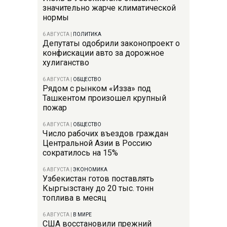
значительно жарче климатической
нормы
6 АВГУСТА
|
ПОЛИТИКА
Депутаты одобрили законопроект о
конфискации авто за дорожное
хулиганство
6 АВГУСТА
|
ОБЩЕСТВО
Рядом с рынком «Изза» под
Ташкентом произошел крупный
пожар
6 АВГУСТА
|
ОБЩЕСТВО
Число рабочих въездов граждан
Центральной Азии в Россию
сократилось на 15%
6 АВГУСТА
|
ЭКОНОМИКА
Узбекистан готов поставлять
Кыргызстану до 20 тыс. тонн
топлива в месяц
6 АВГУСТА
|
В МИРЕ
США восстановили прежний