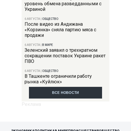
уровень обмена разведданными с
Украиной
6 АВГУСТА
|
ОБЩЕСТВО
После видео из Андижана
«Корзинка» сняла партию мяса с
продажи
6 АВГУСТА
|
В МИРЕ
Зеленский заявил о трехкратном
сокращении поставок Украине ракет
ПВО
6 АВГУСТА
|
ОБЩЕСТВО
В Ташкенте ограничили работу
рынка «Куйлюк»
ВСЕ НОВОСТИ
ЭКОНОМИКА
ПОЛИТИКА
В МИРЕ
ПРОИСШЕСТВИЯ
ОБЩЕСТВО