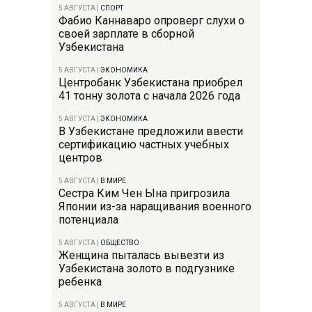
5 АВГУСТА
|
СПОРТ
Фабио Каннаваро опроверг слухи о
своей зарплате в сборной
Узбекистана
5 АВГУСТА
|
ЭКОНОМИКА
Центробанк Узбекистана приобрел
41 тонну золота с начала 2026 года
5 АВГУСТА
|
ЭКОНОМИКА
В Узбекистане предложили ввести
сертификацию частных учебных
центров
5 АВГУСТА
|
В МИРЕ
Сестра Ким Чен Ына пригрозила
Японии из-за наращивания военного
потенциала
5 АВГУСТА
|
ОБЩЕСТВО
Женщина пыталась вывезти из
Узбекистана золото в подгузнике
ребенка
5 АВГУСТА
|
В МИРЕ