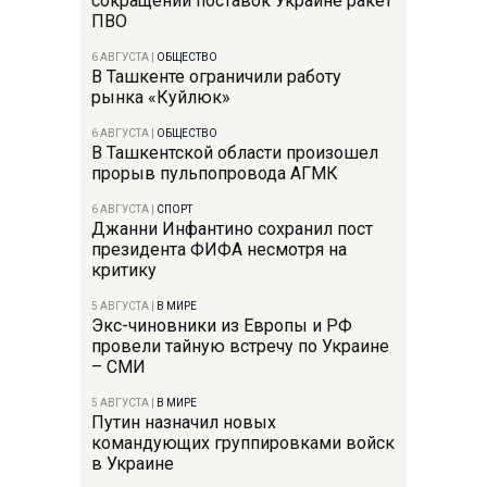
сокращении поставок Украине ракет
ПВО
6 АВГУСТА
|
ОБЩЕСТВО
В Ташкенте ограничили работу
рынка «Куйлюк»
6 АВГУСТА
|
ОБЩЕСТВО
В Ташкентской области произошел
прорыв пульпопровода АГМК
6 АВГУСТА
|
СПОРТ
Джанни Инфантино сохранил пост
президента ФИФА несмотря на
критику
5 АВГУСТА
|
В МИРЕ
Экс-чиновники из Европы и РФ
провели тайную встречу по Украине
– СМИ
5 АВГУСТА
|
В МИРЕ
Путин назначил новых
командующих группировками войск
в Украине