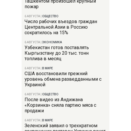
Ташкентом произошел крупный
пожар
6 АВГУСТА
|
ОБЩЕСТВО
Число рабочих въездов граждан
Центральной Азии в Россию
сократилось на 15%
6 АВГУСТА
|
ЭКОНОМИКА
Узбекистан готов поставлять
Кыргызстану до 20 тыс. тонн
топлива в месяц
6 АВГУСТА
|
В МИРЕ
США восстановили прежний
уровень обмена разведданными с
Украиной
6 АВГУСТА
|
ОБЩЕСТВО
После видео из Андижана
«Корзинка» сняла партию мяса с
продажи
6 АВГУСТА
|
В МИРЕ
Зеленский заявил о трехкратном