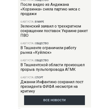
6 АВГУСТА
|
ОБЩЕСТВО
После видео из Андижана
«Корзинка» сняла партию мяса с
продажи
6 АВГУСТА
|
В МИРЕ
Зеленский заявил о трехкратном
сокращении поставок Украине ракет
ПВО
6 АВГУСТА
|
ОБЩЕСТВО
В Ташкенте ограничили работу
рынка «Куйлюк»
6 АВГУСТА
|
ОБЩЕСТВО
В Ташкентской области произошел
прорыв пульпопровода АГМК
6 АВГУСТА
|
СПОРТ
Джанни Инфантино сохранил пост
президента ФИФА несмотря на
критику
ВСЕ НОВОСТИ