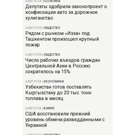
6 АВГУСТА
|
ПОЛИТИКА
Депутаты одобрили законопроект о
конфискации авто за дорожное
хулиганство
6 АВГУСТА
|
ОБЩЕСТВО
Рядом с рынком «Изза» под
Ташкентом произошел крупный
пожар
6 АВГУСТА
|
ОБЩЕСТВО
Число рабочих въездов граждан
Центральной Азии в Россию
сократилось на 15%
6 АВГУСТА
|
ЭКОНОМИКА
Узбекистан готов поставлять
Кыргызстану до 20 тыс. тонн
топлива в месяц
6 АВГУСТА
|
В МИРЕ
США восстановили прежний
уровень обмена разведданными с
Украиной