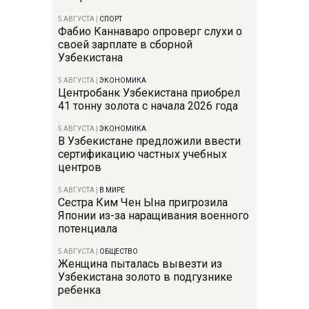
5 АВГУСТА
|
СПОРТ
Фабио Каннаваро опроверг слухи о
своей зарплате в сборной
Узбекистана
5 АВГУСТА
|
ЭКОНОМИКА
Центробанк Узбекистана приобрел
41 тонну золота с начала 2026 года
5 АВГУСТА
|
ЭКОНОМИКА
В Узбекистане предложили ввести
сертификацию частных учебных
центров
5 АВГУСТА
|
В МИРЕ
Сестра Ким Чен Ына пригрозила
Японии из-за наращивания военного
потенциала
5 АВГУСТА
|
ОБЩЕСТВО
Женщина пыталась вывезти из
Узбекистана золото в подгузнике
ребенка