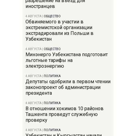
разрешение на въезд для
иностранцев
4 АВГУСТА
|
ОБЩЕСТВО
Обвиняемого в участии в
экстремистской организации
экстрадировали из Польши в
Узбекистан
4 АВГУСТА
|
ОБЩЕСТВО
Минэнерго Узбекистана подготовит
льготные тарифы на
электроэнергию
4 АВГУСТА
|
ПОЛИТИКА
Депутаты одобрили в первом чтении
законопроект об администрации
президента
4 АВГУСТА
|
ПОЛИТИКА
В отношении хокимов 10 районов
Ташкента проведут служебную
проверку
4 АВГУСТА
|
ПОЛИТИКА
Узбекистан и Кыргызстан начали