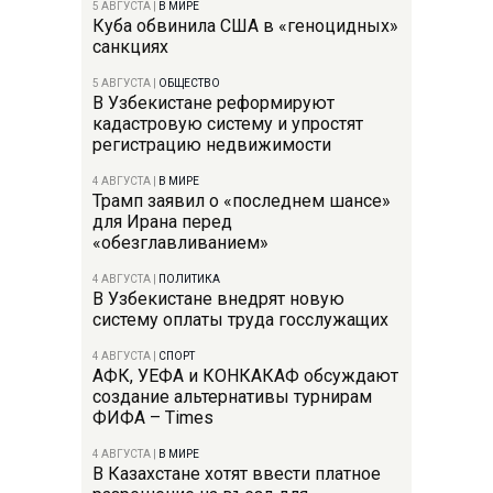
5 АВГУСТА
|
В МИРЕ
Куба обвинила США в «геноцидных»
санкциях
5 АВГУСТА
|
ОБЩЕСТВО
В Узбекистане реформируют
кадастровую систему и упростят
регистрацию недвижимости
4 АВГУСТА
|
В МИРЕ
Трамп заявил о «последнем шансе»
для Ирана перед
«обезглавливанием»
4 АВГУСТА
|
ПОЛИТИКА
В Узбекистане внедрят новую
систему оплаты труда госслужащих
4 АВГУСТА
|
СПОРТ
АФК, УЕФА и КОНКАКАФ обсуждают
создание альтернативы турнирам
ФИФА – Times
4 АВГУСТА
|
В МИРЕ
В Казахстане хотят ввести платное