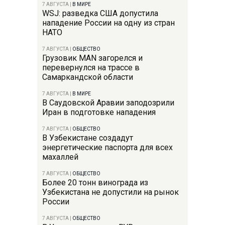
7 АВГУСТА
|
В МИРЕ
WSJ: разведка США допустила
нападение России на одну из стран
НАТО
7 АВГУСТА
|
ОБЩЕСТВО
Грузовик MAN загорелся и
перевернулся на трассе в
Самаркандской области
7 АВГУСТА
|
В МИРЕ
В Саудовской Аравии заподозрили
Иран в подготовке нападения
7 АВГУСТА
|
ОБЩЕСТВО
В Узбекистане создадут
энергетические паспорта для всех
махаллей
7 АВГУСТА
|
ОБЩЕСТВО
Более 20 тонн винограда из
Узбекистана не допустили на рынок
России
7 АВГУСТА
|
ОБЩЕСТВО