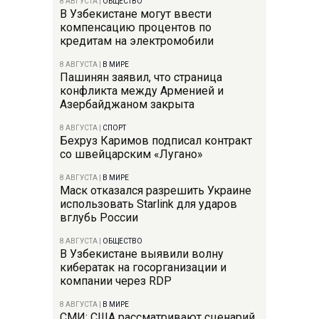
8 АВГУСТА
|
ОБЩЕСТВО
В Узбекистане могут ввести
компенсацию процентов по
кредитам на электромобили
8 АВГУСТА
|
В МИРЕ
Пашинян заявил, что страница
конфликта между Арменией и
Азербайджаном закрыта
8 АВГУСТА
|
СПОРТ
Бехруз Каримов подписал контракт
со швейцарским «Лугано»
8 АВГУСТА
|
В МИРЕ
Маск отказался разрешить Украине
использовать Starlink для ударов
вглубь России
8 АВГУСТА
|
ОБЩЕСТВО
В Узбекистане выявили волну
кибератак на госорганизации и
компании через RDP
8 АВГУСТА
|
В МИРЕ
СМИ: США рассматривают сценарий