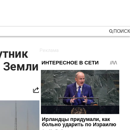
ПОИСК
утник
я Земли