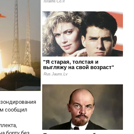
о зондирования
ом сообщил
ллекта,
а борту без