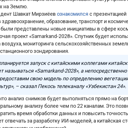
х на Землю.
идент Шавкат Мирзиёев
ознакомился
с презентацией
 здравоохранение, образование, транспорт и космиче
 были представлены новые инициативы в сфере кос
ючая проект «Samarkand-2028». Спутник будет испол
 воздуха, мониторинга сельскохозяйственных земель
истанционного зондирования.
 планируется запуск с китайскими коллегами китайск
т называться «Samarkand-2028», а непосредственно 
редоставим свою модель по определению вегетации
ьтур», – сказал Пекось телеканалу «Узбекистан 24».
что анализ снимков будет выполняться прямо на борт
ральному анализу более чем по 22 каналам. Это позв
кратить время обработки данных и повысить точност
т отвечать за разработку ИИ-моделей, а китайская ст