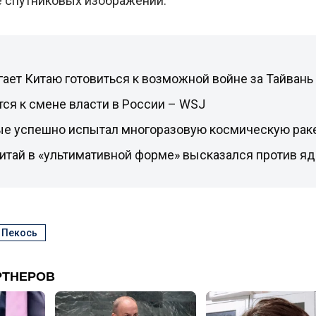
 спутниковых изображений.
ает Китаю готовиться к возможной войне за Тайван
тся к смене власти в России – WSJ
ые успешно испытал многоразовую космическую рак
итай в «ультимативной форме» высказался против я
 Пекось