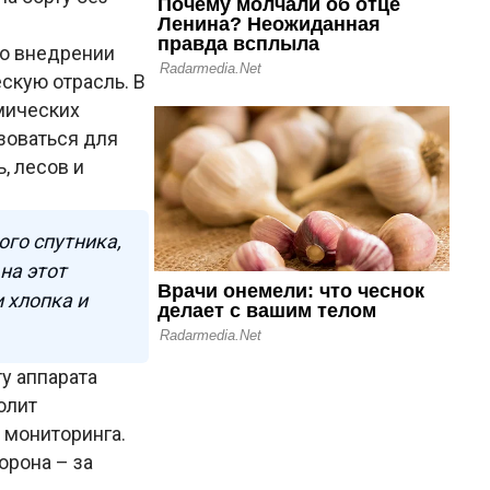
 о внедрении
скую отрасль. В
мических
ьзоваться для
, лесов и
ого спутника,
на этот
 хлопка и
у аппарата
олит
ь мониторинга.
орона – за