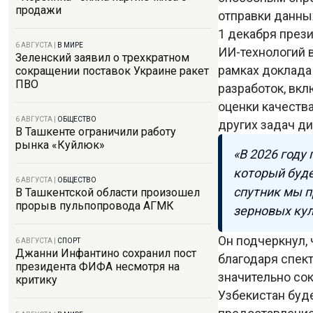
продажи
отправки данны
1 декабря през
6 АВГУСТА
|
В МИРЕ
ИИ-технологий в
Зеленский заявил о трехкратном
рамках доклада
сокращении поставок Украине ракет
ПВО
разработок, вкл
оценки качества
6 АВГУСТА
|
ОБЩЕСТВО
других задач д
В Ташкенте ограничили работу
рынка «Куйлюк»
«В 2026 году
который буде
6 АВГУСТА
|
ОБЩЕСТВО
спутник мы п
В Ташкентской области произошел
прорыв пульпопровода АГМК
зерновых кул
Он подчеркнул, 
6 АВГУСТА
|
СПОРТ
Джанни Инфантино сохранил пост
благодаря спект
президента ФИФА несмотря на
значительно со
критику
Узбекистан буде