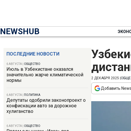
NEWSHUB
ЭКОН
Узбеки
ПОСЛЕДНИЕ НОВОСТИ
дистан
6 АВГУСТА
|
ОБЩЕСТВО
Июль в Узбекистане оказался
значительно жарче климатической
2 ДЕКАБРЯ 2025
|
ОБЩЕ
нормы
Добавить News
6 АВГУСТА
|
ПОЛИТИКА
Депутаты одобрили законопроект о
конфискации авто за дорожное
хулиганство
6 АВГУСТА
|
ОБЩЕСТВО