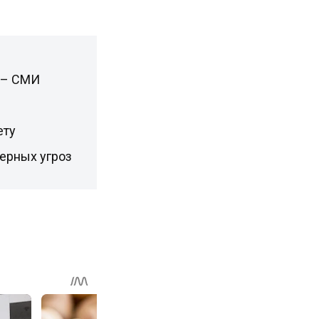
ь – СМИ
ету
дерных угроз