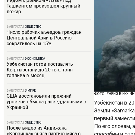
Рядом с рынком «Изза» под
Ташкентом произошел крупный
пожар
6 АВГУСТА
|
ОБЩЕСТВО
Число рабочих въездов граждан
Центральной Азии в Россию
сократилось на 15%
6 АВГУСТА
|
ЭКОНОМИКА
Узбекистан готов поставлять
Кыргызстану до 20 тыс. тонн
топлива в месяц
6 АВГУСТА
|
В МИРЕ
ФОТО: ZHENG BIN/XIN
США восстановили прежний
уровень обмена разведданными с
Узбекистан в 20
Украиной
Земли «Samarka
первый замести
6 АВГУСТА
|
ОБЩЕСТВО
По его словам, 
После видео из Андижана
способным опре
«Корзинка» сняла партию мяса с