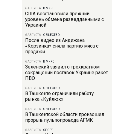
6 АВГУСТА
|
В МИРЕ
США восстановили прежний
уровень обмена разведданными с
Украиной
6 АВГУСТА
|
ОБЩЕСТВО
После видео из Андижана
«Корзинка» сняла партию мяса с
продажи
6 АВГУСТА
|
В МИРЕ
Зеленский заявил о трехкратном
сокращении поставок Украине ракет
ПВО
6 АВГУСТА
|
ОБЩЕСТВО
В Ташкенте ограничили работу
рынка «Куйлюк»
6 АВГУСТА
|
ОБЩЕСТВО
В Ташкентской области произошел
прорыв пульпопровода АГМК
6 АВГУСТА
|
СПОРТ