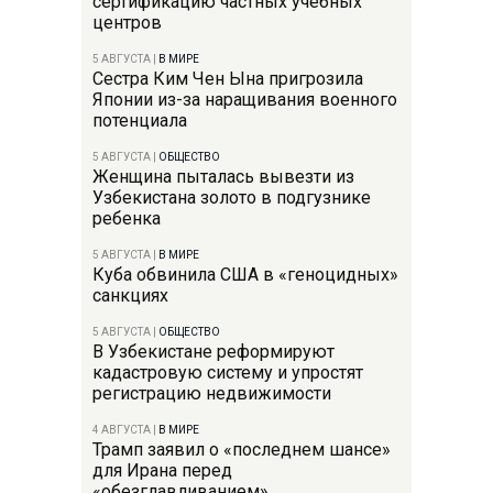
сертификацию частных учебных
центров
5 АВГУСТА
|
В МИРЕ
Сестра Ким Чен Ына пригрозила
Японии из-за наращивания военного
потенциала
5 АВГУСТА
|
ОБЩЕСТВО
Женщина пыталась вывезти из
Узбекистана золото в подгузнике
ребенка
5 АВГУСТА
|
В МИРЕ
Куба обвинила США в «геноцидных»
санкциях
5 АВГУСТА
|
ОБЩЕСТВО
В Узбекистане реформируют
кадастровую систему и упростят
регистрацию недвижимости
4 АВГУСТА
|
В МИРЕ
Трамп заявил о «последнем шансе»
для Ирана перед
«обезглавливанием»