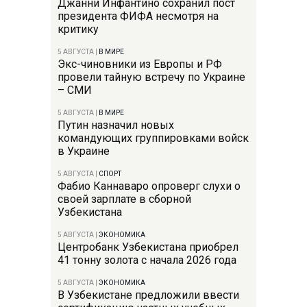
Джанни Инфантино сохранил пост
президента ФИФА несмотря на
критику
5 АВГУСТА
|
В МИРЕ
Экс-чиновники из Европы и РФ
провели тайную встречу по Украине
– СМИ
5 АВГУСТА
|
В МИРЕ
Путин назначил новых
командующих группировками войск
в Украине
5 АВГУСТА
|
СПОРТ
Фабио Каннаваро опроверг слухи о
своей зарплате в сборной
Узбекистана
5 АВГУСТА
|
ЭКОНОМИКА
Центробанк Узбекистана приобрел
41 тонну золота с начала 2026 года
5 АВГУСТА
|
ЭКОНОМИКА
В Узбекистане предложили ввести