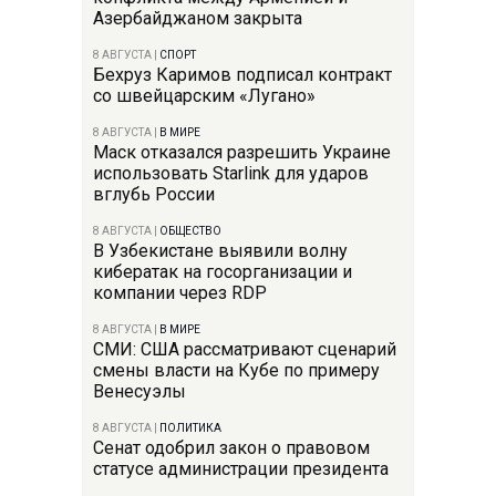
Азербайджаном закрыта
8 АВГУСТА
|
СПОРТ
Бехруз Каримов подписал контракт
со швейцарским «Лугано»
8 АВГУСТА
|
В МИРЕ
Маск отказался разрешить Украине
использовать Starlink для ударов
вглубь России
8 АВГУСТА
|
ОБЩЕСТВО
В Узбекистане выявили волну
кибератак на госорганизации и
компании через RDP
8 АВГУСТА
|
В МИРЕ
СМИ: США рассматривают сценарий
смены власти на Кубе по примеру
Венесуэлы
8 АВГУСТА
|
ПОЛИТИКА
Сенат одобрил закон о правовом
статусе администрации президента