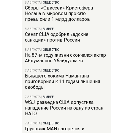
8 АВГУСТА
|
ОБЩЕСТВО
Сборы «Одиссеи» Кристофера
Нолана в мировом прокате
превысили 1 млрд долларов
8 АВГУСТА
|
В МИРЕ
Сенат США одобрил «адские
санкции» против России
8 АВГУСТА
|
ОБЩЕСТВО
На 87-м году жизни скончался актер
Абдуманнон Убайдуллаев
7 АВГУСТА
|
ОБЩЕСТВО
Бывшего хокима Намангана
приговорили к 11 годам лишения
свободы
7 АВГУСТА
|
В МИРЕ
WSJ: разведка США допустила
нападение России на одну из стран
НАТО
7 АВГУСТА
|
ОБЩЕСТВО
Грузовик MAN загорелся и