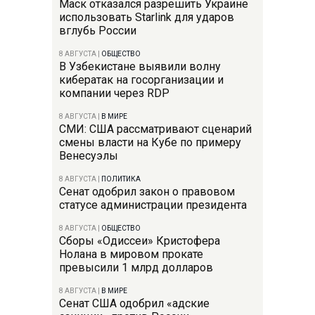
Маск отказался разрешить Украине
использовать Starlink для ударов
вглубь России
8 АВГУСТА
|
ОБЩЕСТВО
В Узбекистане выявили волну
кибератак на госорганизации и
компании через RDP
8 АВГУСТА
|
В МИРЕ
СМИ: США рассматривают сценарий
смены власти на Кубе по примеру
Венесуэлы
8 АВГУСТА
|
ПОЛИТИКА
Сенат одобрил закон о правовом
статусе администрации президента
8 АВГУСТА
|
ОБЩЕСТВО
Сборы «Одиссеи» Кристофера
Нолана в мировом прокате
превысили 1 млрд долларов
8 АВГУСТА
|
В МИРЕ
Сенат США одобрил «адские