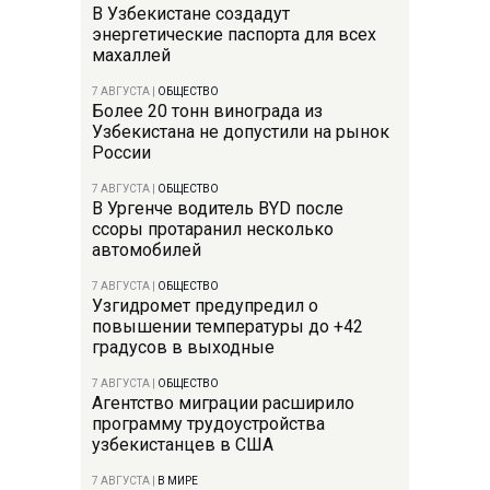
В Узбекистане создадут
энергетические паспорта для всех
махаллей
7 АВГУСТА
|
ОБЩЕСТВО
Более 20 тонн винограда из
Узбекистана не допустили на рынок
России
7 АВГУСТА
|
ОБЩЕСТВО
В Ургенче водитель BYD после
ссоры протаранил несколько
автомобилей
7 АВГУСТА
|
ОБЩЕСТВО
Узгидромет предупредил о
повышении температуры до +42
градусов в выходные
7 АВГУСТА
|
ОБЩЕСТВО
Агентство миграции расширило
программу трудоустройства
узбекистанцев в США
7 АВГУСТА
|
В МИРЕ