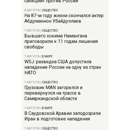
санкции» против России
8 АВГУСТА
|
ОБЩЕСТВО
На 87-м году жизни скончался актер
Абдуманнон Убайдуллаев
7 АВГУСТА
|
ОБЩЕСТВО
Бывшего хокима Намангана
приговорили к 11 годам лишения
свободы
7 АВГУСТА
|
В МИРЕ
WSJ: разведка США допустила
нападение России на одну из стран
НАТО
7 АВГУСТА
|
ОБЩЕСТВО
Грузовик MAN загорелся и
перевернулся на трассе в
Самаркандской области
7 АВГУСТА
|
В МИРЕ
В Саудовской Аравии заподозрили
Иран в подготовке нападения
7 АВГУСТА
|
ОБЩЕСТВО