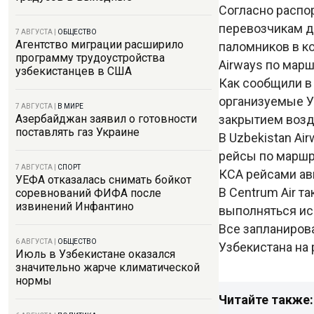
Согласно распо
перевозчикам д
7 АВГУСТА
|
ОБЩЕСТВО
Агентство миграции расширило
паломников в ко
программу трудоустройства
Airways по мар
узбекистанцев в США
Как сообщили в 
организуемые У
7 АВГУСТА
|
В МИРЕ
закрытием возд
Азербайджан заявил о готовности
поставлять газ Украине
В Uzbekistan Ai
рейсы по маршр
7 АВГУСТА
|
СПОРТ
КСА рейсами ав
УЕФА отказалась снимать бойкот
В Centrum Air 
соревнований ФИФА после
извинений Инфантино
выполняться ис
Все запланиров
6 АВГУСТА
|
ОБЩЕСТВО
Узбекистана на 
Июль в Узбекистане оказался
значительно жарче климатической
нормы
Читайте также: