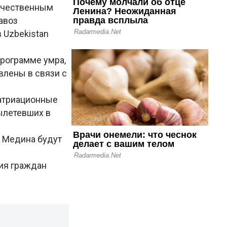
течественным
авоз
 Uzbekistan
программе умра,
влены в связи с
патриационные
ылетевших в
и Медина будут
ия граждан