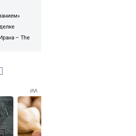
ванием»
сделке
Ирана – The