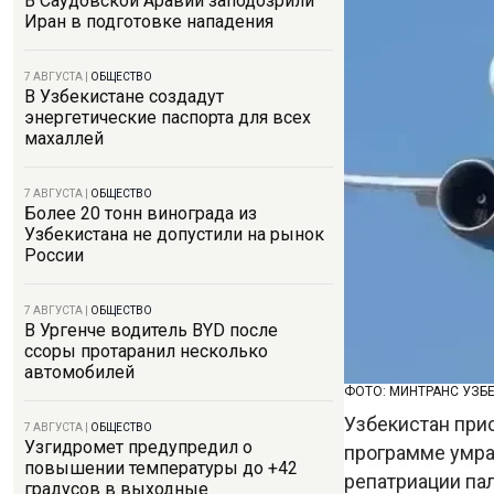
В Саудовской Аравии заподозрили
Иран в подготовке нападения
7 АВГУСТА
|
ОБЩЕСТВО
В Узбекистане создадут
энергетические паспорта для всех
махаллей
7 АВГУСТА
|
ОБЩЕСТВО
Более 20 тонн винограда из
Узбекистана не допустили на рынок
России
7 АВГУСТА
|
ОБЩЕСТВО
В Ургенче водитель BYD после
ссоры протаранил несколько
автомобилей
ФОТО: МИНТРАНС УЗБ
Узбекистан при
7 АВГУСТА
|
ОБЩЕСТВО
Узгидромет предупредил о
программе умра
повышении температуры до +42
репатриации па
градусов в выходные