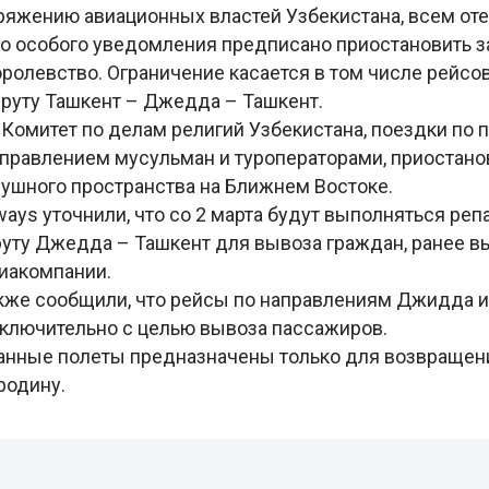
ряжению авиационных властей Узбекистана, всем о
о особого уведомления предписано приостановить з
ролевство. Ограничение касается в том числе рейсов
шруту Ташкент – Джедда – Ташкент.
Комитет по делам религий Узбекистана, поездки по 
правлением мусульман и туроператорами, приостано
ушного пространства на Ближнем Востоке.
rways уточнили, что со 2 марта будут выполняться ре
уту Джедда – Ташкент для вывоза граждан, ранее в
иакомпании.
также сообщили, что рейсы по направлениям Джидда 
ключительно с целью вывоза пассажиров.
анные полеты предназначены только для возвращен
родину.