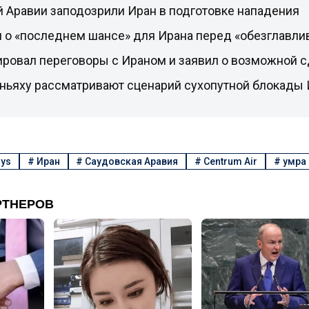
 Аравии заподозрили Иран в подготовке нападения
л о «последнем шансе» для Ирана перед «обезглавли
ировал переговоры с Ираном и заявил о возможной 
аньяху рассматривают сценарий сухопутной блокады 
ays
#
Иран
#
Саудовская Аравия
#
Centrum Air
#
умра