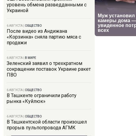
уровень обмена разведданными с
Украиной
6 АВГУСТА
|
ОБЩЕСТВО
После видео из Андижана
«Корзинка» сняла партию мяса с
продажи
6 АВГУСТА
|
В МИРЕ
Зеленский заявил о трехкратном
сокращении поставок Украине ракет
ПВО
6 АВГУСТА
|
ОБЩЕСТВО
В Ташкенте ограничили работу
рынка «Куйлюк»
6 АВГУСТА
|
ОБЩЕСТВО
В Ташкентской области произошел
прорыв пульпопровода АГМК