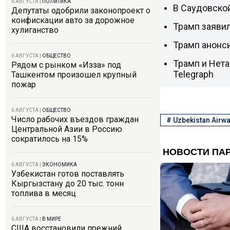
6 АВГУСТА
|
ПОЛИТИКА
В Саудовской
Депутаты одобрили законопроект о
конфискации авто за дорожное
Трамп заяви
хулиганство
Трамп анонс
6 АВГУСТА
|
ОБЩЕСТВО
Трамп и Нет
Рядом с рынком «Изза» под
Telegraph
Ташкентом произошел крупный
пожар
6 АВГУСТА
|
ОБЩЕСТВО
Число рабочих въездов граждан
#
Uzbekistan Airw
Центральной Азии в Россию
сократилось на 15%
6 АВГУСТА
|
ЭКОНОМИКА
Узбекистан готов поставлять
Кыргызстану до 20 тыс. тонн
топлива в месяц
6 АВГУСТА
|
В МИРЕ
США восстановили прежний