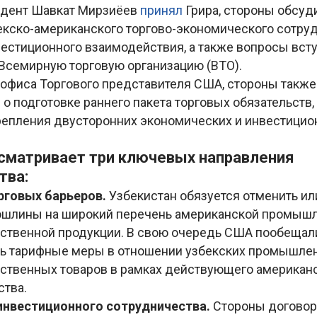
идент Шавкат Мирзиёев
принял
Грира, стороны обсу
екско-американского торгово-экономического сотруд
естиционного взаимодействия, а также вопросы вст
 Всемирную торговую организацию (ВТО).
офиса Торгового представителя США, стороны также
о подготовке раннего пакета торговых обязательств,
репления двусторонних экономических и инвестици
сматривает три ключевых направления
тва:
рговых барьеров.
Узбекистан обязуется отменить ил
ошлины на широкий перечень американской промышл
ственной продукции. В свою очередь США пообещал
ь тарифные меры в отношении узбекских промышле
ственных товаров в рамках действующего американ
ства.
инвестиционного сотрудничества.
Стороны договор