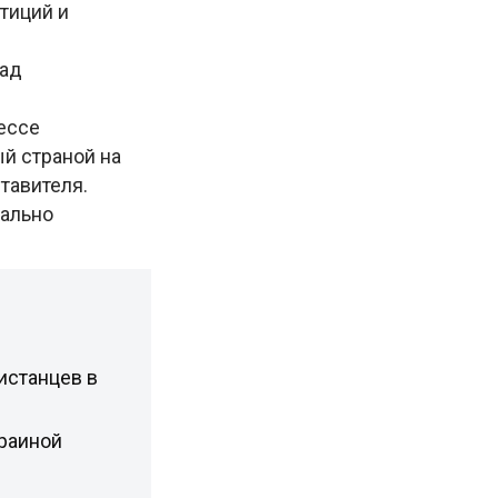
тиций и
над
ессе
й страной на
ставителя.
иально
истанцев в
раиной