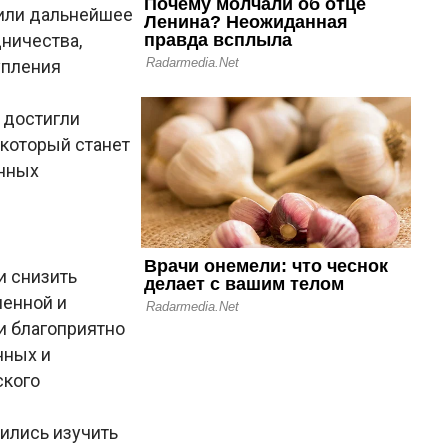
дили дальнейшее
ничества,
упления
 достигли
 который станет
онных
и снизить
енной и
и благоприятно
нных и
ского
ились изучить