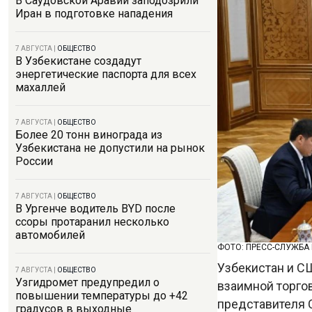
В Саудовской Аравии заподозрили
Иран в подготовке нападения
7 АВГУСТА
|
ОБЩЕСТВО
В Узбекистане создадут
энергетические паспорта для всех
махаллей
7 АВГУСТА
|
ОБЩЕСТВО
Более 20 тонн винограда из
Узбекистана не допустили на рынок
России
7 АВГУСТА
|
ОБЩЕСТВО
В Ургенче водитель BYD после
ссоры протаранил несколько
автомобилей
ФОТО: ПРЕСС-СЛУЖБА
Узбекистан и С
7 АВГУСТА
|
ОБЩЕСТВО
Узгидромет предупредил о
взаимной торго
повышении температуры до +42
представителя 
градусов в выходные