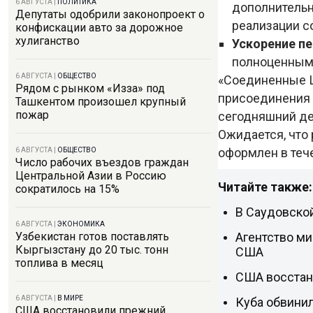
6 АВГУСТА
|
ПОЛИТИКА
дополнительн
Депутаты одобрили законопроект о
реализации с
конфискации авто за дорожное
хулиганство
Ускорение п
полноценным 
6 АВГУСТА
|
ОБЩЕСТВО
«Соединенные Ш
Рядом с рынком «Изза» под
присоединения 
Ташкентом произошел крупный
пожар
сегодняшний де
Ожидается, что
оформлен в теч
6 АВГУСТА
|
ОБЩЕСТВО
Число рабочих въездов граждан
Центральной Азии в Россию
Читайте также:
сократилось на 15%
В Саудовской
6 АВГУСТА
|
ЭКОНОМИКА
Агентство ми
Узбекистан готов поставлять
Кыргызстану до 20 тыс. тонн
США
топлива в месяц
США восстан
6 АВГУСТА
|
В МИРЕ
Куба обвини
США восстановили прежний