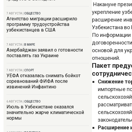
Накануне през
укрепление узб
7 АВГУСТА
|
ОБЩЕСТВО
Агентство миграции расширило
расширение инв
программу трудоустройства
Узбекистана во
узбекистанцев в США
По информации 
договоренности 
7 АВГУСТА
|
В МИРЕ
основой для ук
Азербайджан заявил о готовности
поставлять газ Украине
отношений.
Пакет преду
7 АВГУСТА
|
СПОРТ
сотрудничес
УЕФА отказалась снимать бойкот
Снижение то
соревнований ФИФА после
извинений Инфантино
импортные п
сельскохозяй
6 АВГУСТА
|
ОБЩЕСТВО
рассматриват
Июль в Узбекистане оказался
сельскохозяй
значительно жарче климатической
нормы
законодатель
Расширение 