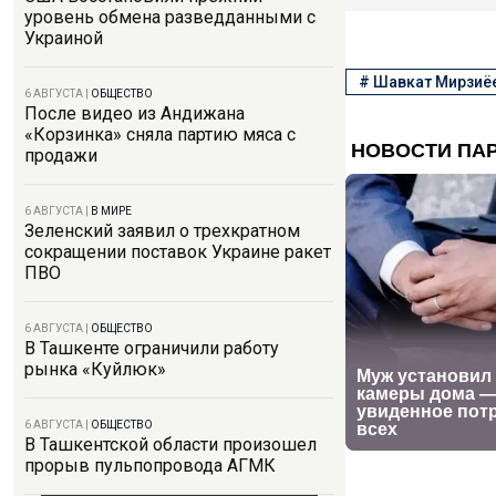
уровень обмена разведданными с
Украиной
#
Шавкат Мирзиё
6 АВГУСТА
|
ОБЩЕСТВО
После видео из Андижана
«Корзинка» сняла партию мяса с
продажи
6 АВГУСТА
|
В МИРЕ
Зеленский заявил о трехкратном
сокращении поставок Украине ракет
ПВО
6 АВГУСТА
|
ОБЩЕСТВО
В Ташкенте ограничили работу
рынка «Куйлюк»
6 АВГУСТА
|
ОБЩЕСТВО
В Ташкентской области произошел
прорыв пульпопровода АГМК