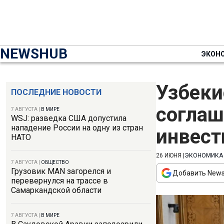
NEWSHUB
ЭКОН
Узбеки
ПОСЛЕДНИЕ НОВОСТИ
соглаш
7 АВГУСТА
|
В МИРЕ
WSJ: разведка США допустила
нападение России на одну из стран
инвест
НАТО
26 ИЮНЯ
|
ЭКОНОМИКА
7 АВГУСТА
|
ОБЩЕСТВО
Грузовик MAN загорелся и
Добавить News
перевернулся на трассе в
Самаркандской области
7 АВГУСТА
|
В МИРЕ