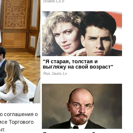
ю соглашения о
исе Торгового
нт.