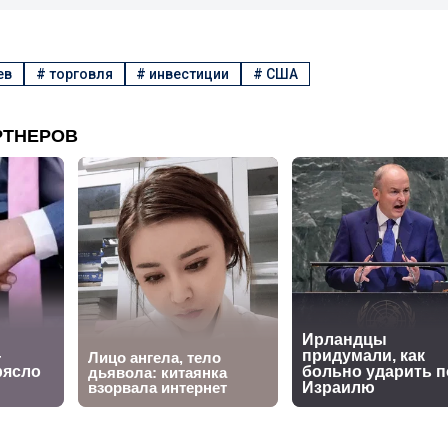
ев
#
торговля
#
инвестиции
#
США