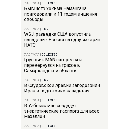
7 АВГУСТА
|
ОБЩЕСТВО
Бывшего хокима Намангана
приговорили к 11 годам лишения
свободы
7 АВГУСТА
|
В МИРЕ
WSJ: разведка США допустила
нападение России на одну из стран
НАТО
7 АВГУСТА
|
ОБЩЕСТВО
Грузовик MAN загорелся и
перевернулся на трассе в
Самаркандской области
7 АВГУСТА
|
В МИРЕ
В Саудовской Аравии заподозрили
Иран в подготовке нападения
7 АВГУСТА
|
ОБЩЕСТВО
В Узбекистане создадут
энергетические паспорта для всех
махаллей
7 АВГУСТА
|
ОБЩЕСТВО