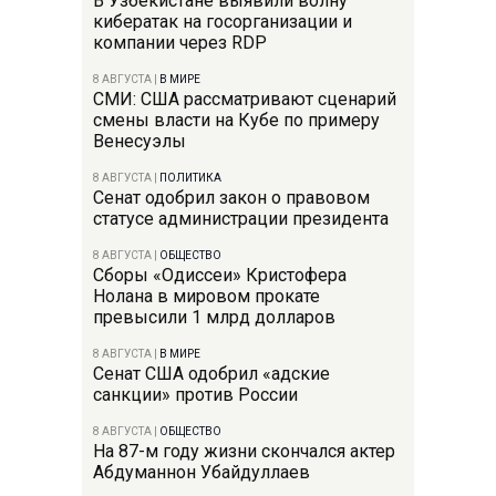
В Узбекистане выявили волну
кибератак на госорганизации и
компании через RDP
8 АВГУСТА
|
В МИРЕ
СМИ: США рассматривают сценарий
смены власти на Кубе по примеру
Венесуэлы
8 АВГУСТА
|
ПОЛИТИКА
Сенат одобрил закон о правовом
статусе администрации президента
8 АВГУСТА
|
ОБЩЕСТВО
Сборы «Одиссеи» Кристофера
Нолана в мировом прокате
превысили 1 млрд долларов
8 АВГУСТА
|
В МИРЕ
Сенат США одобрил «адские
санкции» против России
8 АВГУСТА
|
ОБЩЕСТВО
На 87-м году жизни скончался актер
Абдуманнон Убайдуллаев