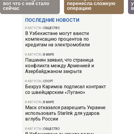
ПОСЛЕДНИЕ НОВОСТИ
8 АВГУСТА
|
ОБЩЕСТВО
В Узбекистане могут ввести
компенсацию процентов по
кредитам на электромобили
8 АВГУСТА
|
В МИРЕ
Пашинян заявил, что страница
конфликта между Арменией и
Азербайджаном закрыта
8 АВГУСТА
|
СПОРТ
Бехруз Каримов подписал контракт
со швейцарским «Лугано»
8 АВГУСТА
|
В МИРЕ
Маск отказался разрешить Украине
использовать Starlink для ударов
вглубь России
8 АВГУСТА
|
ОБЩЕСТВО