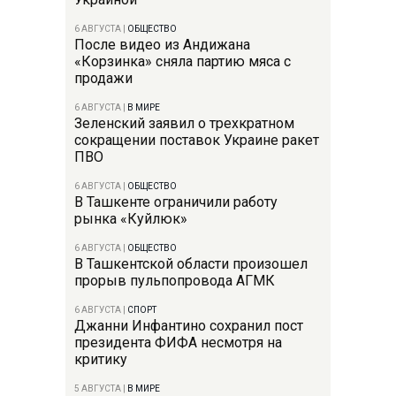
6 АВГУСТА
|
ОБЩЕСТВО
После видео из Андижана
«Корзинка» сняла партию мяса с
продажи
6 АВГУСТА
|
В МИРЕ
Зеленский заявил о трехкратном
сокращении поставок Украине ракет
ПВО
6 АВГУСТА
|
ОБЩЕСТВО
В Ташкенте ограничили работу
рынка «Куйлюк»
6 АВГУСТА
|
ОБЩЕСТВО
В Ташкентской области произошел
прорыв пульпопровода АГМК
6 АВГУСТА
|
СПОРТ
Джанни Инфантино сохранил пост
президента ФИФА несмотря на
критику
5 АВГУСТА
|
В МИРЕ