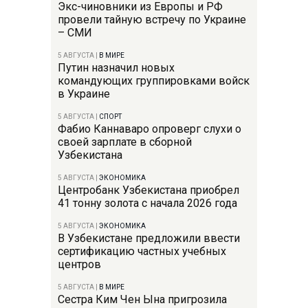
Экс-чиновники из Европы и РФ
провели тайную встречу по Украине
– СМИ
5 АВГУСТА
|
В МИРЕ
Путин назначил новых
командующих группировками войск
в Украине
5 АВГУСТА
|
СПОРТ
Фабио Каннаваро опроверг слухи о
своей зарплате в сборной
Узбекистана
5 АВГУСТА
|
ЭКОНОМИКА
Центробанк Узбекистана приобрел
41 тонну золота с начала 2026 года
5 АВГУСТА
|
ЭКОНОМИКА
В Узбекистане предложили ввести
сертификацию частных учебных
центров
5 АВГУСТА
|
В МИРЕ
Сестра Ким Чен Ына пригрозила