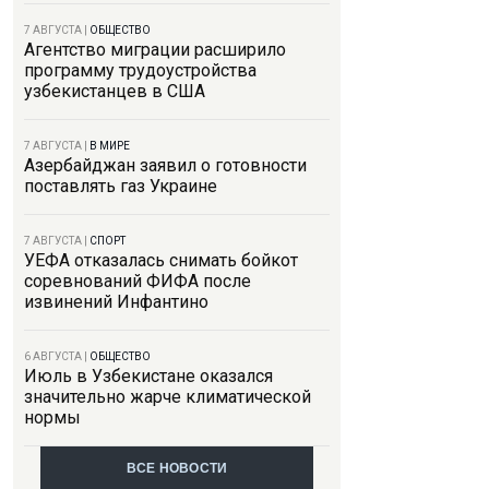
7 АВГУСТА
|
ОБЩЕСТВО
Агентство миграции расширило
программу трудоустройства
узбекистанцев в США
7 АВГУСТА
|
В МИРЕ
Азербайджан заявил о готовности
поставлять газ Украине
7 АВГУСТА
|
СПОРТ
УЕФА отказалась снимать бойкот
соревнований ФИФА после
извинений Инфантино
6 АВГУСТА
|
ОБЩЕСТВО
Июль в Узбекистане оказался
значительно жарче климатической
нормы
ВСЕ НОВОСТИ