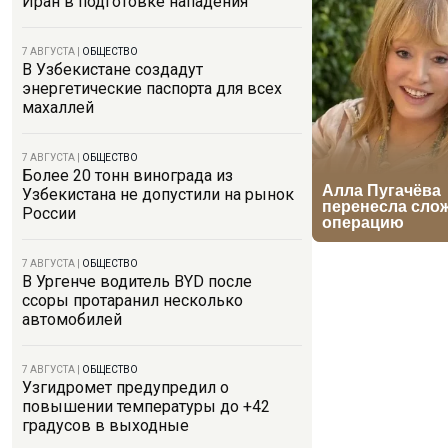
Иран в подготовке нападения
7 АВГУСТА
|
ОБЩЕСТВО
В Узбекистане создадут
энергетические паспорта для всех
махаллей
7 АВГУСТА
|
ОБЩЕСТВО
Более 20 тонн винограда из
Узбекистана не допустили на рынок
России
7 АВГУСТА
|
ОБЩЕСТВО
В Ургенче водитель BYD после
ссоры протаранил несколько
автомобилей
7 АВГУСТА
|
ОБЩЕСТВО
Узгидромет предупредил о
повышении температуры до +42
градусов в выходные