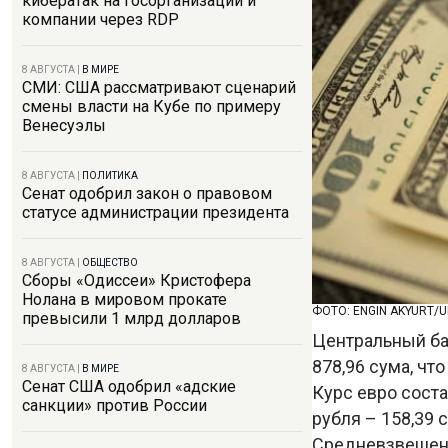
кибератак на госорганизации и
компании через RDP
8 АВГУСТА
|
В МИРЕ
СМИ: США рассматривают сценарий
смены власти на Кубе по примеру
Венесуэлы
8 АВГУСТА
|
ПОЛИТИКА
Сенат одобрил закон о правовом
статусе администрации президента
8 АВГУСТА
|
ОБЩЕСТВО
Сборы «Одиссеи» Кристофера
Нолана в мировом прокате
ФОТО: ENGIN AKYURT/
превысили 1 млрд долларов
Центральный ба
878,96 сума, чт
8 АВГУСТА
|
В МИРЕ
Сенат США одобрил «адские
Курс евро состав
санкции» против России
рубля – 158,39 с
Средневзвешенн