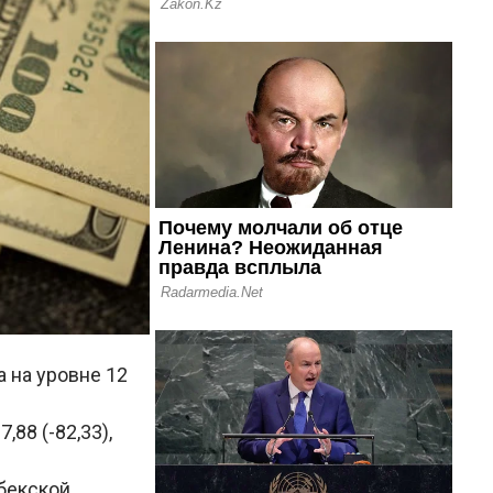
 на уровне 12
,88 (-82,33),
бекской