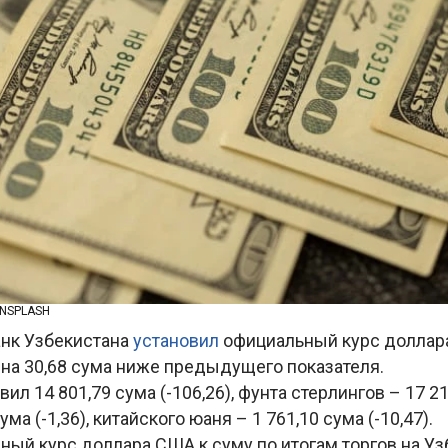
UNSPLASH
нк Узбекистана
установил
официальный курс доллара
о на 30,68 сума ниже предыдущего показателя.
ил 14 801,79 сума (-106,26), фунта стерлингов – 17 217
ума (-1,36), китайского юаня – 1 761,10 сума (-10,47).
ый курс доллара США к суму по итогам торгов на Уз