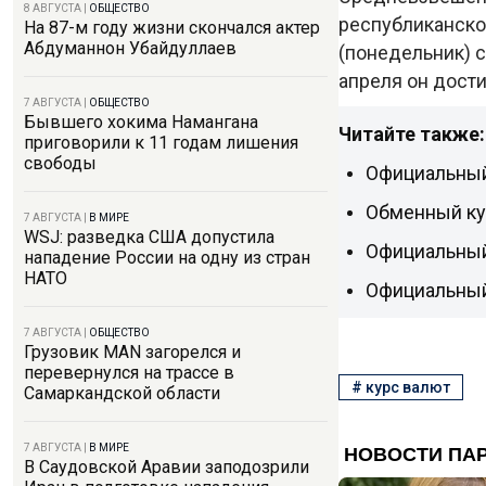
8 АВГУСТА
|
ОБЩЕСТВО
республиканской
На 87-м году жизни скончался актер
Абдуманнон Убайдуллаев
(понедельник) с
апреля он дости
7 АВГУСТА
|
ОБЩЕСТВО
Бывшего хокима Намангана
Читайте также:
приговорили к 11 годам лишения
свободы
Официальный
Обменный кур
7 АВГУСТА
|
В МИРЕ
WSJ: разведка США допустила
Официальный
нападение России на одну из стран
НАТО
Официальный 
7 АВГУСТА
|
ОБЩЕСТВО
Грузовик MAN загорелся и
перевернулся на трассе в
#
курс валют
Самаркандской области
7 АВГУСТА
|
В МИРЕ
В Саудовской Аравии заподозрили