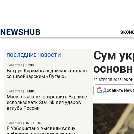
NEWSHUB
ЭКОН
Сум ук
ПОСЛЕДНИЕ НОВОСТИ
основ
8 АВГУСТА
|
СПОРТ
Бехруз Каримов подписал контракт
со швейцарским «Лугано»
22 АПРЕЛЯ 2025
|
ЭКОН
Добавить News
8 АВГУСТА
|
В МИРЕ
Маск отказался разрешить Украине
использовать Starlink для ударов
вглубь России
8 АВГУСТА
|
ОБЩЕСТВО
В Узбекистане выявили волну