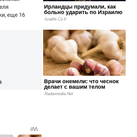
реля
ки, еще 16
в