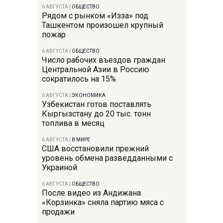
6 АВГУСТА
|
ОБЩЕСТВО
Рядом с рынком «Изза» под
Ташкентом произошел крупный
пожар
6 АВГУСТА
|
ОБЩЕСТВО
Число рабочих въездов граждан
Центральной Азии в Россию
сократилось на 15%
6 АВГУСТА
|
ЭКОНОМИКА
Узбекистан готов поставлять
Кыргызстану до 20 тыс. тонн
топлива в месяц
6 АВГУСТА
|
В МИРЕ
США восстановили прежний
уровень обмена разведданными с
Украиной
6 АВГУСТА
|
ОБЩЕСТВО
После видео из Андижана
«Корзинка» сняла партию мяса с
продажи