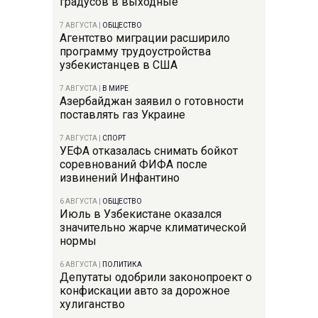
градусов в выходные
7 АВГУСТА
|
ОБЩЕСТВО
Агентство миграции расширило
программу трудоустройства
узбекистанцев в США
7 АВГУСТА
|
В МИРЕ
Азербайджан заявил о готовности
поставлять газ Украине
7 АВГУСТА
|
СПОРТ
УЕФА отказалась снимать бойкот
соревнований ФИФА после
извинений Инфантино
6 АВГУСТА
|
ОБЩЕСТВО
Июль в Узбекистане оказался
значительно жарче климатической
нормы
6 АВГУСТА
|
ПОЛИТИКА
Депутаты одобрили законопроект о
конфискации авто за дорожное
хулиганство