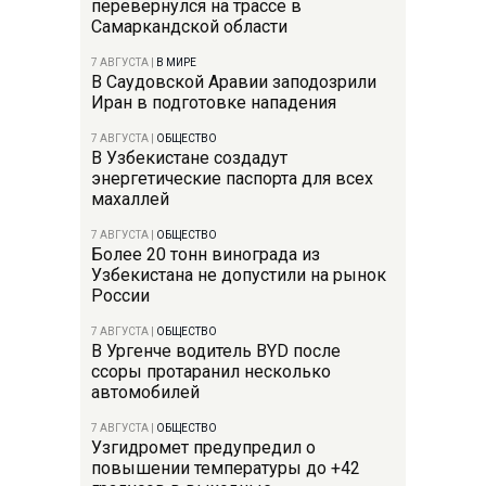
перевернулся на трассе в
Самаркандской области
7 АВГУСТА
|
В МИРЕ
В Саудовской Аравии заподозрили
Иран в подготовке нападения
7 АВГУСТА
|
ОБЩЕСТВО
В Узбекистане создадут
энергетические паспорта для всех
махаллей
7 АВГУСТА
|
ОБЩЕСТВО
Более 20 тонн винограда из
Узбекистана не допустили на рынок
России
7 АВГУСТА
|
ОБЩЕСТВО
В Ургенче водитель BYD после
ссоры протаранил несколько
автомобилей
7 АВГУСТА
|
ОБЩЕСТВО
Узгидромет предупредил о
повышении температуры до +42