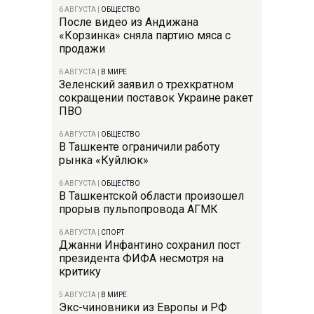
6 АВГУСТА
|
ОБЩЕСТВО
После видео из Андижана
«Корзинка» сняла партию мяса с
продажи
6 АВГУСТА
|
В МИРЕ
Зеленский заявил о трехкратном
сокращении поставок Украине ракет
ПВО
6 АВГУСТА
|
ОБЩЕСТВО
В Ташкенте ограничили работу
рынка «Куйлюк»
6 АВГУСТА
|
ОБЩЕСТВО
В Ташкентской области произошел
прорыв пульпопровода АГМК
6 АВГУСТА
|
СПОРТ
Джанни Инфантино сохранил пост
президента ФИФА несмотря на
критику
5 АВГУСТА
|
В МИРЕ
Экс-чиновники из Европы и РФ