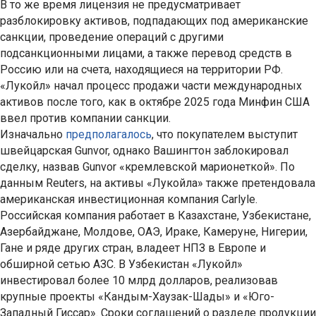
В то же время лицензия не предусматривает
разблокировку активов, подпадающих под американские
санкции, проведение операций с другими
подсанкционными лицами, а также перевод средств в
Россию или на счета, находящиеся на территории РФ.
«Лукойл» начал процесс продажи части международных
активов после того, как в октябре 2025 года Минфин США
ввел против компании санкции.
Изначально
предполагалось
, что покупателем выступит
швейцарская Gunvor, однако Вашингтон заблокировал
сделку, назвав Gunvor «кремлевской марионеткой». По
данным Reuters, на активы «Лукойла» также претендовала
американская инвестиционная компания Carlyle.
Российская компания работает в Казахстане, Узбекистане,
Азербайджане, Молдове, ОАЭ, Ираке, Камеруне, Нигерии,
Гане и ряде других стран, владеет НПЗ в Европе и
обширной сетью АЗС. В Узбекистан «Лукойл»
инвестировал более 10 млрд долларов, реализовав
крупные проекты «Кандым-Хаузак-Шады» и «Юго-
Западный Гиссар». Сроки соглашений о разделе продукции