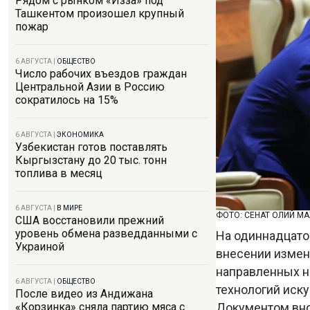
Рядом с рынком «Изза» под
Ташкентом произошел крупный
пожар
6 АВГУСТА
|
ОБЩЕСТВО
Число рабочих въездов граждан
Центральной Азии в Россию
сократилось на 15%
6 АВГУСТА
|
ЭКОНОМИКА
Узбекистан готов поставлять
Кыргызстану до 20 тыс. тонн
топлива в месяц
6 АВГУСТА
|
В МИРЕ
ФОТО: СЕНАТ ОЛИЙ М
США восстановили прежний
уровень обмена разведданными с
На одиннадцато
Украиной
внесении измен
направленных н
6 АВГУСТА
|
ОБЩЕСТВО
технологий иску
После видео из Андижана
Документом вно
«Корзинка» сняла партию мяса с