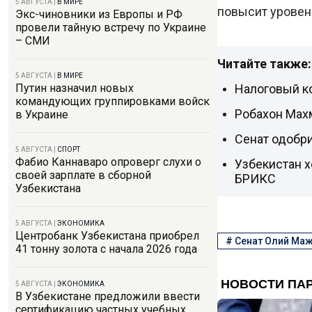
5 АВГУСТА
|
В МИРЕ
повысит уровен
Экс-чиновники из Европы и РФ
провели тайную встречу по Украине
– СМИ
Читайте также:
5 АВГУСТА
|
В МИРЕ
Налоговый ко
Путин назначил новых
командующих группировками войск
Робахон Мах
в Украине
Сенат одобр
5 АВГУСТА
|
СПОРТ
Фабио Каннаваро опроверг слухи о
Узбекистан х
своей зарплате в сборной
БРИКС
Узбекистана
5 АВГУСТА
|
ЭКОНОМИКА
Центробанк Узбекистана приобрел
#
Сенат Олий Ма
41 тонну золота с начала 2026 года
5 АВГУСТА
|
ЭКОНОМИКА
В Узбекистане предложили ввести
сертификацию частных учебных