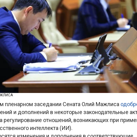
АЖЛИСА
м пленарном заседании Сената Олий Мажлиса
одобр
ений и дополнений в некоторые законодательные ак
а регулирование отношений, возникающих при прим
сственного интеллекта (ИИ).
сятся изменения и дополнения в соответствующие