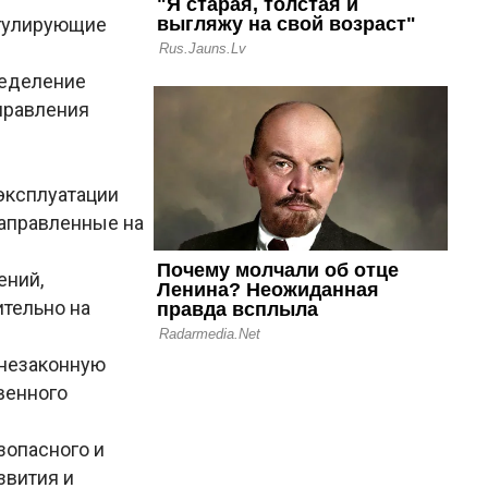
егулирующие
ределение
правления
эксплуатации
направленные на
ений,
ительно на
 незаконную
венного
зопасного и
звития и