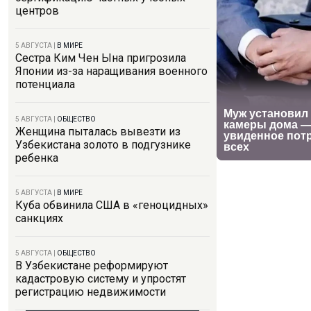
центров
5 АВГУСТА
|
В МИРЕ
Сестра Ким Чен Ына пригрозила
Японии из-за наращивания военного
потенциала
5 АВГУСТА
|
ОБЩЕСТВО
Женщина пыталась вывезти из
Узбекистана золото в подгузнике
ребенка
5 АВГУСТА
|
В МИРЕ
Куба обвинила США в «геноцидных»
санкциях
5 АВГУСТА
|
ОБЩЕСТВО
В Узбекистане реформируют
кадастровую систему и упростят
регистрацию недвижимости