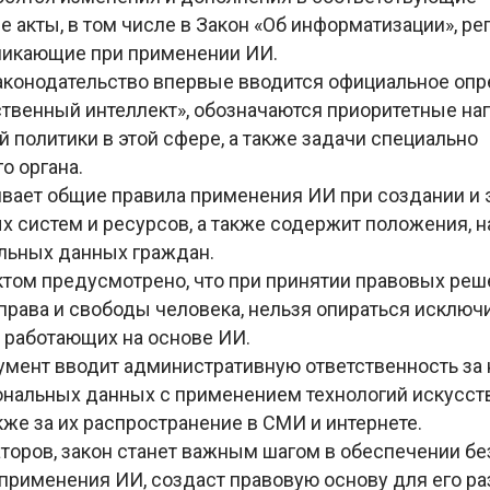
е акты, в том числе в Закон «Об информатизации», р
никающие при применении ИИ.
 законодательство впервые вводится официальное оп
ственный интеллект», обозначаются приоритетные на
 политики в этой сфере, а также задачи специально
о органа.
ивает общие правила применения ИИ при создании и 
 систем и ресурсов, а также содержит положения, 
льных данных граждан.
том предусмотрено, что при принятии правовых реш
права и свободы человека, нельзя опираться исключ
 работающих на основе ИИ.
кумент вводит административную ответственность за
ональных данных с применением технологий искусст
акже за их распространение в СМИ и интернете.
торов, закон станет важным шагом в обеспечении бе
применения ИИ, создаст правовую основу для его ра