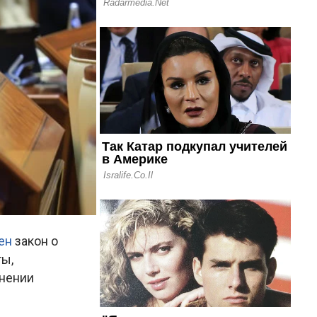
ен
закон о
ты,
енении