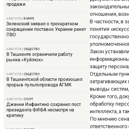
продажи
законодательны
отношения, воз
6 АВГУСТА
|
В МИРЕ
В частности, в
Зеленский заявил о трехкратном
понятия «искус
сокращении поставок Украине ракет
ПВО
государственной
уполномоченног
6 АВГУСТА
|
ОБЩЕСТВО
Закон устанавл
В Ташкенте ограничили работу
информационных
рынка «Куйлюк»
защиту персона
Отдельным пунк
6 АВГУСТА
|
ОБЩЕСТВО
В Ташкентской области произошел
затрагивающих 
прорыв пульпопровода АГМК
выводы систем,
Кроме того, до
6 АВГУСТА
|
СПОРТ
обработку перс
Джанни Инфантино сохранил пост
президента ФИФА несмотря на
интеллекта, а т
критику
По мнению сена
ответственного 