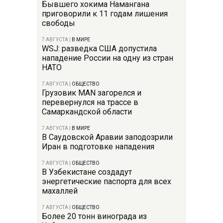
Бывшего хокима Намангана
приговорили к 11 годам лишения
свободы
7 АВГУСТА
|
В МИРЕ
WSJ: разведка США допустила
нападение России на одну из стран
НАТО
7 АВГУСТА
|
ОБЩЕСТВО
Грузовик MAN загорелся и
перевернулся на трассе в
Самаркандской области
7 АВГУСТА
|
В МИРЕ
В Саудовской Аравии заподозрили
Иран в подготовке нападения
7 АВГУСТА
|
ОБЩЕСТВО
В Узбекистане создадут
энергетические паспорта для всех
махаллей
7 АВГУСТА
|
ОБЩЕСТВО
Более 20 тонн винограда из