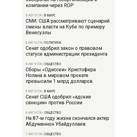
компании через RDP
8 АВГУСТА
|
В МИРЕ
СМИ: США рассматривают сценарий
смены власти на Кубе по примеру
Венесуэлы
8 АВГУСТА
|
ПОЛИТИКА
Сенат одобрил закон о правовом
статусе администрации президента
8 АВГУСТА
|
ОБЩЕСТВО
Сборы «Одиссеи» Кристофера
Нолана в мировом прокате
превысили 1 млрд долларов
8 АВГУСТА
|
В МИРЕ
Сенат США одобрил «адские
санкции» против России
8 АВГУСТА
|
ОБЩЕСТВО
На 87-м году жизни скончался актер
Абдуманнон Убайдуллаев
7 АВГУСТА
|
ОБЩЕСТВО