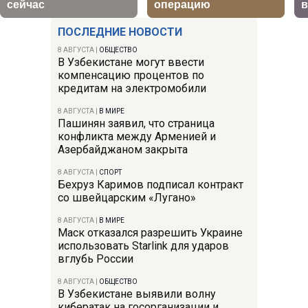
ПОСЛЕДНИЕ НОВОСТИ
8 АВГУСТА
|
ОБЩЕСТВО
В Узбекистане могут ввести
компенсацию процентов по
кредитам на электромобили
8 АВГУСТА
|
В МИРЕ
Пашинян заявил, что страница
конфликта между Арменией и
Азербайджаном закрыта
8 АВГУСТА
|
СПОРТ
Бехруз Каримов подписал контракт
со швейцарским «Лугано»
8 АВГУСТА
|
В МИРЕ
Маск отказался разрешить Украине
использовать Starlink для ударов
вглубь России
8 АВГУСТА
|
ОБЩЕСТВО
В Узбекистане выявили волну
кибератак на госорганизации и