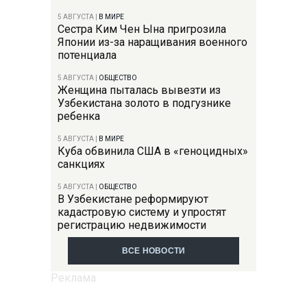
5 АВГУСТА
|
В МИРЕ
Сестра Ким Чен Ына пригрозила
Японии из-за наращивания военного
потенциала
5 АВГУСТА
|
ОБЩЕСТВО
Женщина пыталась вывезти из
Узбекистана золото в подгузнике
ребенка
5 АВГУСТА
|
В МИРЕ
Куба обвинила США в «геноцидных»
санкциях
5 АВГУСТА
|
ОБЩЕСТВО
В Узбекистане реформируют
кадастровую систему и упростят
регистрацию недвижимости
ВСЕ НОВОСТИ