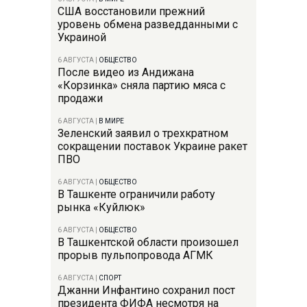
США восстановили прежний
уровень обмена разведданными с
Украиной
6 АВГУСТА
|
ОБЩЕСТВО
После видео из Андижана
«Корзинка» сняла партию мяса с
продажи
6 АВГУСТА
|
В МИРЕ
Зеленский заявил о трехкратном
сокращении поставок Украине ракет
ПВО
6 АВГУСТА
|
ОБЩЕСТВО
В Ташкенте ограничили работу
рынка «Куйлюк»
6 АВГУСТА
|
ОБЩЕСТВО
В Ташкентской области произошел
прорыв пульпопровода АГМК
6 АВГУСТА
|
СПОРТ
Джанни Инфантино сохранил пост
президента ФИФА несмотря на