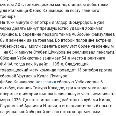
счетом 2:0 в товарищеском матче, ставшем дебютным
для итальянца Фабио Каннаваро на посту главного
тренера.
На 10-й минуте счет открыл Элдор Шомуродов, а уже
через девять минут преимущество удвоил Хожимат
Эркинов. В середине первого тайма Аббосбек Файзуллаев
был заменен из-за травмы. Во второй половине встречи
узбекистанцы могли сделать результат более уверенным
– на 63-й минуте Отабек Шукуров не реализовал пенальти.
Сборная Узбекистана занимает 54-е место в рейтинге
ФИФА, тогда как Кувейт – 135-е. Следующий
товарищеский матч команда проведет 13 октября против
сборной Уругвая в Куала-Лумпуре.
Фабио Каннаваро
возглавил
сборную Узбекистана 6
октября, сменив Тимура Кападзе, при котором команда
впервые в истории вышла в финальную часть чемпионата
мира-2026. До этого итальянец работал с клубами Китая,
Саудовской Аравии и Италии, а его единственный опыт с
национальной сборной связан с кратковременным