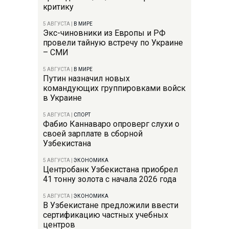
критику
5 АВГУСТА
|
В МИРЕ
Экс-чиновники из Европы и РФ
провели тайную встречу по Украине
– СМИ
5 АВГУСТА
|
В МИРЕ
Путин назначил новых
командующих группировками войск
в Украине
5 АВГУСТА
|
СПОРТ
Фабио Каннаваро опроверг слухи о
своей зарплате в сборной
Узбекистана
5 АВГУСТА
|
ЭКОНОМИКА
Центробанк Узбекистана приобрел
41 тонну золота с начала 2026 года
5 АВГУСТА
|
ЭКОНОМИКА
В Узбекистане предложили ввести
сертификацию частных учебных
центров