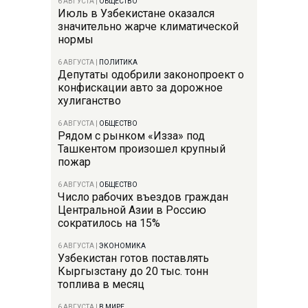
6 АВГУСТА
|
ОБЩЕСТВО
Июль в Узбекистане оказался
значительно жарче климатической
нормы
6 АВГУСТА
|
ПОЛИТИКА
Депутаты одобрили законопроект о
конфискации авто за дорожное
хулиганство
6 АВГУСТА
|
ОБЩЕСТВО
Рядом с рынком «Изза» под
Ташкентом произошел крупный
пожар
6 АВГУСТА
|
ОБЩЕСТВО
Число рабочих въездов граждан
Центральной Азии в Россию
сократилось на 15%
6 АВГУСТА
|
ЭКОНОМИКА
Узбекистан готов поставлять
Кыргызстану до 20 тыс. тонн
топлива в месяц
6 АВГУСТА
|
В МИРЕ