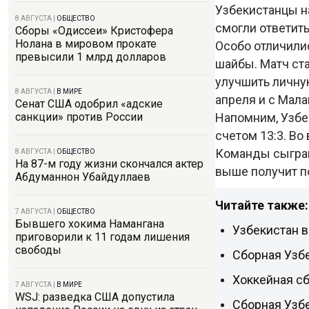
Узбекистанцы на
8 АВГУСТА
|
ОБЩЕСТВО
смогли ответит
Сборы «Одиссеи» Кристофера
Нолана в мировом прокате
Особо отличили
превысили 1 млрд долларов
шайбы. Матч ст
улучшить личну
8 АВГУСТА
|
В МИРЕ
апреля и с Мала
Сенат США одобрил «адские
Напомним, Узбе
санкции» против России
счетом 13:3. Во
Команды сыграю
8 АВГУСТА
|
ОБЩЕСТВО
На 87-м году жизни скончался актер
выше получит п
Абдуманнон Убайдуллаев
Читайте также:
7 АВГУСТА
|
ОБЩЕСТВО
Бывшего хокима Намангана
Узбекистан в
приговорили к 11 годам лишения
свободы
Сборная Узбе
Хоккейная сб
7 АВГУСТА
|
В МИРЕ
WSJ: разведка США допустила
Сборная Узбе