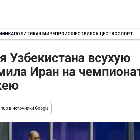
ОМИКА
ПОЛИТИКА
В МИРЕ
ПРОИСШЕСТВИЯ
ОБЩЕСТВО
СПОРТ
я Узбекистана всухую
мила Иран на чемпиона
кею
Т
hub в источники Google