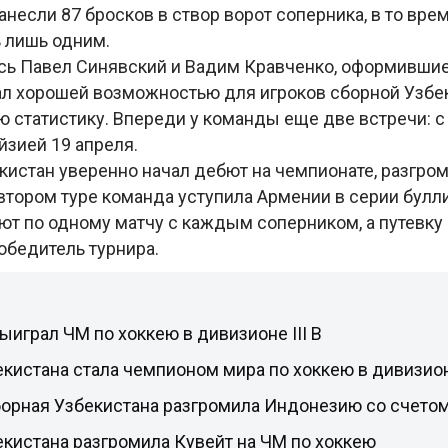
несли 87 бросков в створ ворот соперника, в то вре
ь лишь одним.
сь Павел Синявский и Вадим Кравченко, оформившие
ал хорошей возможностью для игроков сборной Узбе
ю статистику. Впереди у команды еще две встречи: 
йзией 19 апреля.
кистан уверенно начал дебют на чемпионате, разгром
 втором туре команда уступила Армении в серии буллит
т по одному матчу с каждым соперником, а путевку
обедитель турнира.
ыиграл ЧМ по хоккею в дивизионе III B
кистана стала чемпионом мира по хоккею в дивизион
орная Узбекистана разгромила Индонезию со счетом
кистана разгромила Кувейт на ЧМ по хоккею