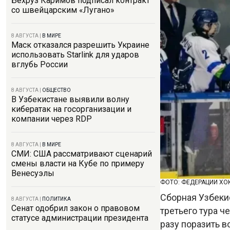
Бехруз Каримов подписал контракт
со швейцарским «Лугано»
8 АВГУСТА
|
В МИРЕ
Маск отказался разрешить Украине
использовать Starlink для ударов
вглубь России
8 АВГУСТА
|
ОБЩЕСТВО
В Узбекистане выявили волну
кибератак на госорганизации и
компании через RDP
8 АВГУСТА
|
В МИРЕ
СМИ: США рассматривают сценарий
смены власти на Кубе по примеру
Венесуэлы
ФОТО: ФЕДЕРАЦИИ ХО
Сборная Узбеки
8 АВГУСТА
|
ПОЛИТИКА
Сенат одобрил закон о правовом
третьего тура ч
статусе администрации президента
разу поразить в