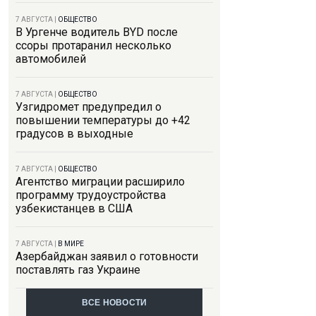
7 АВГУСТА
|
ОБЩЕСТВО
В Ургенче водитель BYD после
ссоры протаранил несколько
автомобилей
7 АВГУСТА
|
ОБЩЕСТВО
Узгидромет предупредил о
повышении температуры до +42
градусов в выходные
7 АВГУСТА
|
ОБЩЕСТВО
Агентство миграции расширило
программу трудоустройства
узбекистанцев в США
7 АВГУСТА
|
В МИРЕ
Азербайджан заявил о готовности
поставлять газ Украине
ВСЕ НОВОСТИ