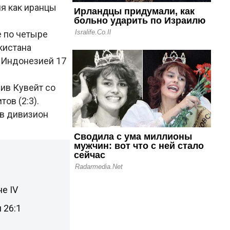
мя как иранцы
 по четыре
кистана
с Индонезией 17
ив Кувейт со
ов (2:3).
 в дивизион
е IV
 26:1