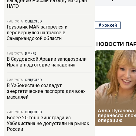
нападение России на одну из стран
НАТО
7 АВГУСТА
|
ОБЩЕСТВО
#
хоккей
Грузовик MAN загорелся и
перевернулся на трассе в
Самаркандской области
7 АВГУСТА
|
В МИРЕ
В Саудовской Аравии заподозрили
Иран в подготовке нападения
7 АВГУСТА
|
ОБЩЕСТВО
В Узбекистане создадут
энергетические паспорта для всех
махаллей
7 АВГУСТА
|
ОБЩЕСТВО
Более 20 тонн винограда из
Узбекистана не допустили на рынок
России