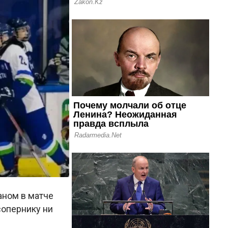
аном в матче
сопернику ни