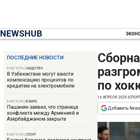
NEWSHUB
ЭКОН
Сборна
ПОСЛЕДНИЕ НОВОСТИ
разгро
8 АВГУСТА
|
ОБЩЕСТВО
В Узбекистане могут ввести
компенсацию процентов по
по хок
кредитам на электромобили
16 АПРЕЛЯ 2025
|
СПОР
8 АВГУСТА
|
В МИРЕ
Пашинян заявил, что страница
Добавить News
конфликта между Арменией и
Азербайджаном закрыта
8 АВГУСТА
|
СПОРТ