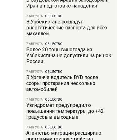
Иран в подготовке нападения
7 АВГУСТА
|
ОБЩЕСТВО
В Узбекистане создадут
энергетические паспорта для всех
махаллей
7 АВГУСТА
|
ОБЩЕСТВО
Более 20 тонн винограда из
Узбекистана не допустили на рынок
России
7 АВГУСТА
|
ОБЩЕСТВО
В Ургенче водитель BYD после
ссоры протаранил несколько
автомобилей
7 АВГУСТА
|
ОБЩЕСТВО
Узгидромет предупредил о
повышении температуры до +42
градусов в выходные
7 АВГУСТА
|
ОБЩЕСТВО
Агентство миграции расширило
программу трудоустройства