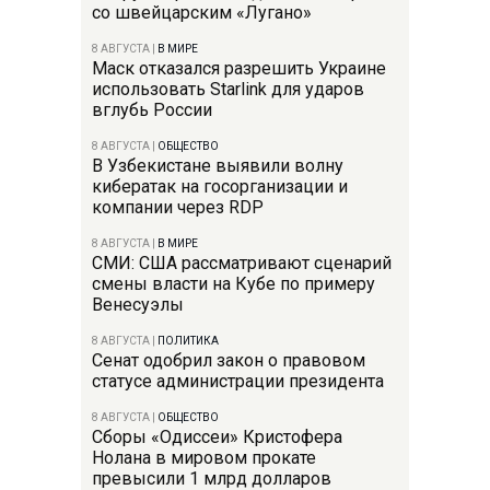
со швейцарским «Лугано»
8 АВГУСТА
|
В МИРЕ
Маск отказался разрешить Украине
использовать Starlink для ударов
вглубь России
8 АВГУСТА
|
ОБЩЕСТВО
В Узбекистане выявили волну
кибератак на госорганизации и
компании через RDP
8 АВГУСТА
|
В МИРЕ
СМИ: США рассматривают сценарий
смены власти на Кубе по примеру
Венесуэлы
8 АВГУСТА
|
ПОЛИТИКА
Сенат одобрил закон о правовом
статусе администрации президента
8 АВГУСТА
|
ОБЩЕСТВО
Сборы «Одиссеи» Кристофера
Нолана в мировом прокате
превысили 1 млрд долларов