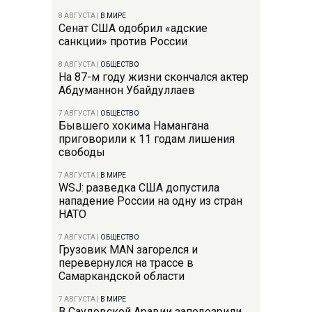
8 АВГУСТА
|
В МИРЕ
Сенат США одобрил «адские
санкции» против России
8 АВГУСТА
|
ОБЩЕСТВО
На 87-м году жизни скончался актер
Абдуманнон Убайдуллаев
7 АВГУСТА
|
ОБЩЕСТВО
Бывшего хокима Намангана
приговорили к 11 годам лишения
свободы
7 АВГУСТА
|
В МИРЕ
WSJ: разведка США допустила
нападение России на одну из стран
НАТО
7 АВГУСТА
|
ОБЩЕСТВО
Грузовик MAN загорелся и
перевернулся на трассе в
Самаркандской области
7 АВГУСТА
|
В МИРЕ
В Саудовской Аравии заподозрили