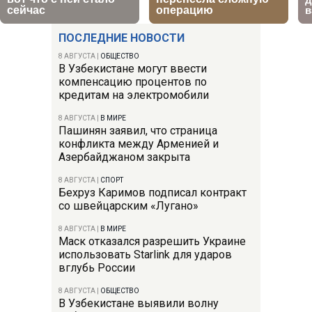
ПОСЛЕДНИЕ НОВОСТИ
8 АВГУСТА
|
ОБЩЕСТВО
В Узбекистане могут ввести
компенсацию процентов по
кредитам на электромобили
8 АВГУСТА
|
В МИРЕ
Пашинян заявил, что страница
конфликта между Арменией и
Азербайджаном закрыта
8 АВГУСТА
|
СПОРТ
Бехруз Каримов подписал контракт
со швейцарским «Лугано»
8 АВГУСТА
|
В МИРЕ
Маск отказался разрешить Украине
использовать Starlink для ударов
вглубь России
8 АВГУСТА
|
ОБЩЕСТВО
В Узбекистане выявили волну