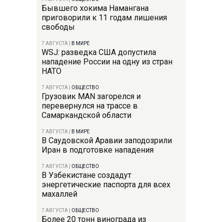
Бывшего хокима Намангана
приговорили к 11 годам лишения
свободы
7 АВГУСТА
|
В МИРЕ
WSJ: разведка США допустила
нападение России на одну из стран
НАТО
7 АВГУСТА
|
ОБЩЕСТВО
Грузовик MAN загорелся и
перевернулся на трассе в
Самаркандской области
7 АВГУСТА
|
В МИРЕ
В Саудовской Аравии заподозрили
Иран в подготовке нападения
7 АВГУСТА
|
ОБЩЕСТВО
В Узбекистане создадут
энергетические паспорта для всех
махаллей
7 АВГУСТА
|
ОБЩЕСТВО
Более 20 тонн винограда из