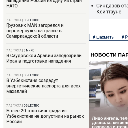
нападение России на одну из стран
Синдаров ста
НАТО
Кейптауне
7 АВГУСТА
|
ОБЩЕСТВО
Грузовик MAN загорелся и
перевернулся на трассе в
Самаркандской области
#
шахматы
#
Р
7 АВГУСТА
|
В МИРЕ
В Саудовской Аравии заподозрили
Иран в подготовке нападения
7 АВГУСТА
|
ОБЩЕСТВО
В Узбекистане создадут
энергетические паспорта для всех
махаллей
7 АВГУСТА
|
ОБЩЕСТВО
Более 20 тонн винограда из
Узбекистана не допустили на рынок
России