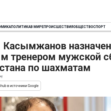
ОМИКА
ПОЛИТИКА
В МИРЕ
ПРОИСШЕСТВИЯ
ОБЩЕСТВО
СПОРТ
 Касымжанов назначе
м тренером мужской с
стана по шахматам
РТ
hub в источники Google