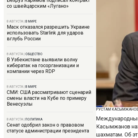
Бехруз Каримов подписал контракт
со швейцарским «Лугано»
8 АВГУСТА
|
В МИРЕ
Маск отказался разрешить Украине
использовать Starlink для ударов
вглубь России
8 АВГУСТА
|
ОБЩЕСТВО
В Узбекистане выявили волну
кибератак на госорганизации и
компании через RDP
8 АВГУСТА
|
В МИРЕ
СМИ: США рассматривают сценарий
смены власти на Кубе по примеру
Венесуэлы
РУСТАМ КАСЫМЖАНОВ.
Международный 
8 АВГУСТА
|
ПОЛИТИКА
Сенат одобрил закон о правовом
Касымжанов наз
статусе администрации президента
шахматам. Об э