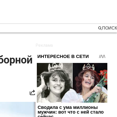
ПОИСК
н
борной