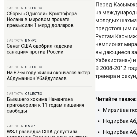
Перед Касымжан
8 АВГУСТА
|
ОБЩЕСТВО
на международн
Сборы «Одиссеи» Кристофера
Нолана в мировом прокате
молодых шахмат
превысили 1 млрд долларов
предстоящим с
Рустам Касымжан
8 АВГУСТА
|
В МИРЕ
чемпионат мира
Сенат США одобрил «адские
выдающиеся зас
санкции» против России
Узбекистана») 
В 2008-2012 го
8 АВГУСТА
|
ОБЩЕСТВО
На 87-м году жизни скончался актер
тренера и секун
Абдуманнон Убайдуллаев
7 АВГУСТА
|
ОБЩЕСТВО
Читайте также:
Бывшего хокима Намангана
приговорили к 11 годам лишения
Мирзиёев по
свободы
Нодирбек Абд
7 АВГУСТА
|
В МИРЕ
Нодирбек Аб
WSJ: разведка США допустила