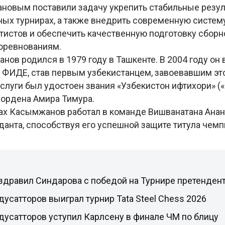
овым поставили задачу укрепить стабильные резу
ых турнирах, а также внедрить современную систем
истов и обеспечить качественную подготовку сборн
оревнованиям.
ов родился в 1979 году в Ташкенте. В 2004 году он
 ФИДЕ, став первым узбекистанцем, завоевавшим этот
луги был удостоен звания «Узбекистон ифтихори» (
и ордена Амира Тимура.
дах Касымжанов работал в команде Вишванатана Анан
данта, способствуя его успешной защите титула чемп
здравил Синдарова с победой на Турнире претенден
усатторов выиграл турнир Tata Steel Chess 2026
дусатторов уступил Карлсену в финале ЧМ по блицу