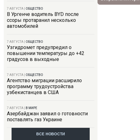
7 АВГУСТА
|
ОБЩЕСТВО
В Ургенче водитель BYD после
ссоры протаранил несколько
автомобилей
7 АВГУСТА
|
ОБЩЕСТВО
Узгидромет предупредил о
повышении температуры до +42
градусов в выходные
7 АВГУСТА
|
ОБЩЕСТВО
Агентство миграции расширило
программу трудоустройства
узбекистанцев в США
7 АВГУСТА
|
В МИРЕ
Азербайджан заявил о готовности
поставлять газ Украине
ВСЕ НОВОСТИ