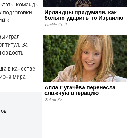
льтаты команды
у подготовки
ой к
 выиграл
 титул. За
«Гордость
да в качестве
иона мира.
тов