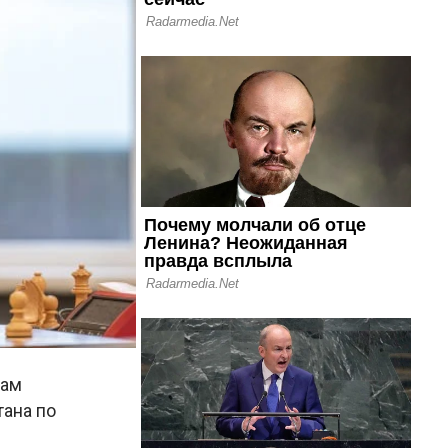
там
ана по