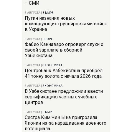
– СМИ
5 АВГУСТА
|
В МИРЕ
Путин назначил новых
командующих группировками войск
в Украине
5 АВГУСТА
|
СПОРТ
Фабио Каннаваро опроверг слухи о
своей зарплате в сборной
Узбекистана
5 АВГУСТА
|
ЭКОНОМИКА
Центробанк Узбекистана приобрел
41 тонну золота с начала 2026 года
5 АВГУСТА
|
ЭКОНОМИКА
В Узбекистане предложили ввести
сертификацию частных учебных
центров
5 АВГУСТА
|
В МИРЕ
Сестра Ким Чен Ына пригрозила
Японии из-за наращивания военного
потенциала