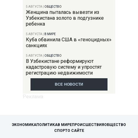
5 АВГУСТА
|
ОБЩЕСТВО
Женщина пыталась вывезти из
Узбекистана золото в подгузнике
ребенка
5 АВГУСТА
|
В МИРЕ
Куба обвинила США в «геноцидных»
санкциях
5 АВГУСТА
|
ОБЩЕСТВО
В Узбекистане реформируют
кадастровую систему и упростят
регистрацию недвижимости
ВСЕ НОВОСТИ
ЭКОНОМИКА
ПОЛИТИКА
В МИРЕ
ПРОИСШЕСТВИЯ
ОБЩЕСТВО
СПОРТ
О САЙТЕ