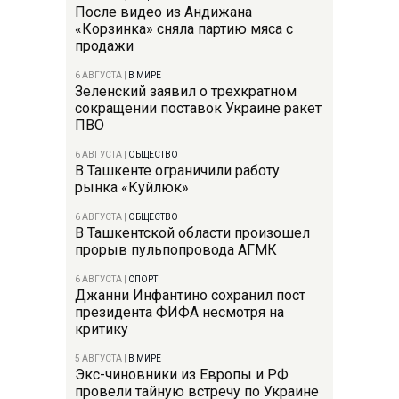
После видео из Андижана
«Корзинка» сняла партию мяса с
продажи
6 АВГУСТА
|
В МИРЕ
Зеленский заявил о трехкратном
сокращении поставок Украине ракет
ПВО
6 АВГУСТА
|
ОБЩЕСТВО
В Ташкенте ограничили работу
рынка «Куйлюк»
6 АВГУСТА
|
ОБЩЕСТВО
В Ташкентской области произошел
прорыв пульпопровода АГМК
6 АВГУСТА
|
СПОРТ
Джанни Инфантино сохранил пост
президента ФИФА несмотря на
критику
5 АВГУСТА
|
В МИРЕ
Экс-чиновники из Европы и РФ
провели тайную встречу по Украине