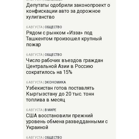
Депутаты одобрили законопроект о
конфискации авто за дорожное
хулиганство
6 АВГУСТА
|
ОБЩЕСТВО
Рядом с рынком «Изза» под
Ташкентом произошел крупный
пожар
6 АВГУСТА
|
ОБЩЕСТВО
Число рабочих въездов граждан
Центральной Азии в Россию
сократилось на 15%
6 АВГУСТА
|
ЭКОНОМИКА
Узбекистан готов поставлять
Кыргызстану до 20 тыс. тонн
топлива в месяц
6 АВГУСТА
|
В МИРЕ
США восстановили прежний
уровень обмена разведданными с
Украиной
6 АВГУСТА
|
ОБЩЕСТВО