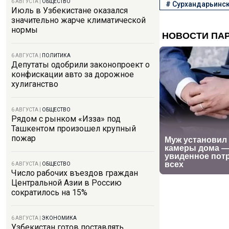
6 АВГУСТА
|
ОБЩЕСТВО
#
Сурхандарьинск
Июль в Узбекистане оказался
значительно жарче климатической
нормы
6 АВГУСТА
|
ПОЛИТИКА
Депутаты одобрили законопроект о
конфискации авто за дорожное
хулиганство
6 АВГУСТА
|
ОБЩЕСТВО
Рядом с рынком «Изза» под
Ташкентом произошел крупный
пожар
6 АВГУСТА
|
ОБЩЕСТВО
Число рабочих въездов граждан
Центральной Азии в Россию
сократилось на 15%
6 АВГУСТА
|
ЭКОНОМИКА
Узбекистан готов поставлять