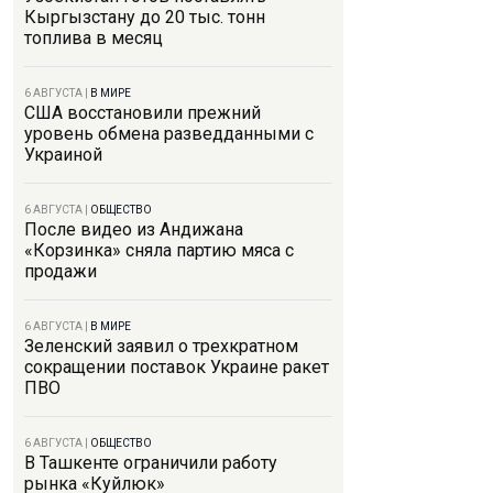
Кыргызстану до 20 тыс. тонн
топлива в месяц
6 АВГУСТА
|
В МИРЕ
США восстановили прежний
уровень обмена разведданными с
Украиной
6 АВГУСТА
|
ОБЩЕСТВО
После видео из Андижана
«Корзинка» сняла партию мяса с
продажи
6 АВГУСТА
|
В МИРЕ
Зеленский заявил о трехкратном
сокращении поставок Украине ракет
ПВО
6 АВГУСТА
|
ОБЩЕСТВО
В Ташкенте ограничили работу
рынка «Куйлюк»