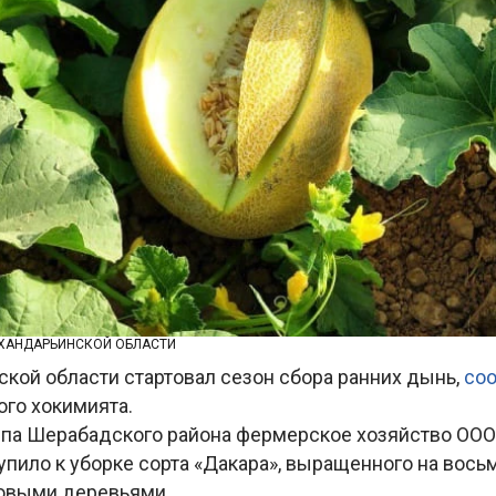
РХАНДАРЬИНСКОЙ ОБЛАСТИ
ской области стартовал сезон сбора ранних дынь,
со
ого хокимията.
епа Шерабадского района фермерское хозяйство ООО
пило к уборке сорта «Дакара», выращенного на восьм
товыми деревьями.