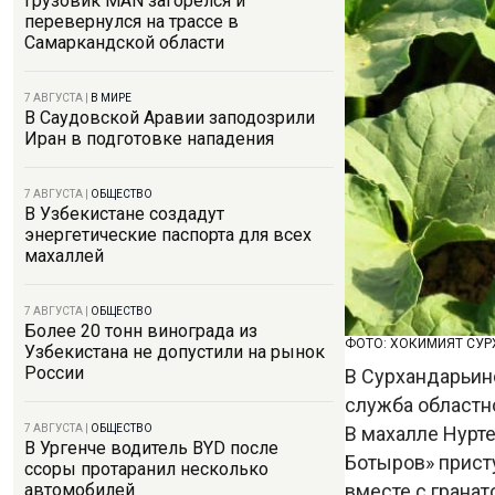
Грузовик MAN загорелся и
перевернулся на трассе в
Самаркандской области
7 АВГУСТА
|
В МИРЕ
В Саудовской Аравии заподозрили
Иран в подготовке нападения
7 АВГУСТА
|
ОБЩЕСТВО
В Узбекистане создадут
энергетические паспорта для всех
махаллей
7 АВГУСТА
|
ОБЩЕСТВО
Более 20 тонн винограда из
ФОТО: ХОКИМИЯТ СУ
Узбекистана не допустили на рынок
России
В Сурхандарьин
служба областн
В махалле Нурт
7 АВГУСТА
|
ОБЩЕСТВО
В Ургенче водитель BYD после
Ботыров» присту
ссоры протаранил несколько
вместе с грана
автомобилей