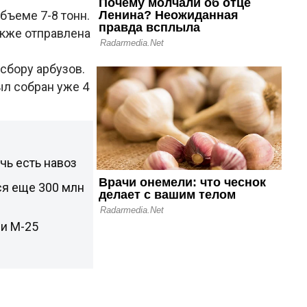
бъеме 7-8 тонн.
акже отправлена
сбору арбузов.
л собран уже 4
чь есть навоз
ся еще 300 млн
ии М-25