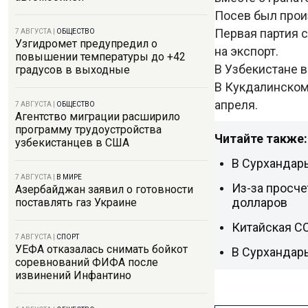
Посев был прои
Первая партия с
7 АВГУСТА
|
ОБЩЕСТВО
Узгидромет предупредил о
на экспорт.
повышении температуры до +42
В Узбекистане в
градусов в выходные
В Кукдалинском
апреля.
7 АВГУСТА
|
ОБЩЕСТВО
Агентство миграции расширило
программу трудоустройства
Читайте также:
узбекистанцев в США
В Сурхандарь
7 АВГУСТА
|
В МИРЕ
Из-за просче
Азербайджан заявил о готовности
долларов
поставлять газ Украине
Китайская C
7 АВГУСТА
|
СПОРТ
УЕФА отказалась снимать бойкот
В Сурхандар
соревнований ФИФА после
извинений Инфантино