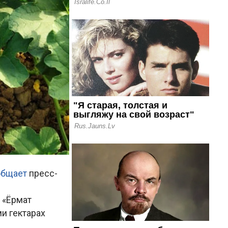
общает
пресс-
 «Ёрмат
и гектарах