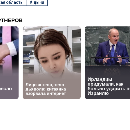
ая область
#
дыни