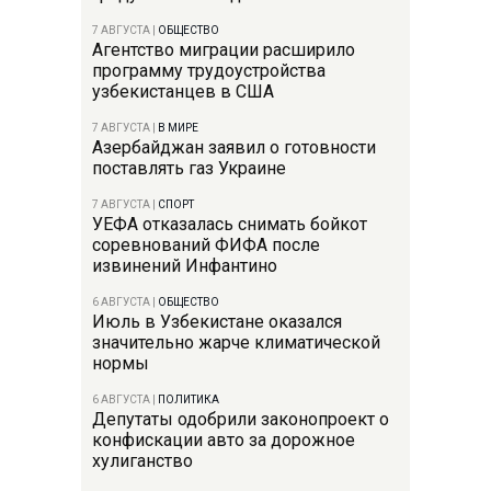
7 АВГУСТА
|
ОБЩЕСТВО
Агентство миграции расширило
программу трудоустройства
узбекистанцев в США
7 АВГУСТА
|
В МИРЕ
Азербайджан заявил о готовности
поставлять газ Украине
7 АВГУСТА
|
СПОРТ
УЕФА отказалась снимать бойкот
соревнований ФИФА после
извинений Инфантино
6 АВГУСТА
|
ОБЩЕСТВО
Июль в Узбекистане оказался
значительно жарче климатической
нормы
6 АВГУСТА
|
ПОЛИТИКА
Депутаты одобрили законопроект о
конфискации авто за дорожное
хулиганство