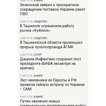
6 АВГУСТА
|
В МИРЕ
Зеленский заявил о трехкратном
сокращении поставок Украине ракет
ПВО
6 АВГУСТА
|
ОБЩЕСТВО
В Ташкенте ограничили работу
рынка «Куйлюк»
6 АВГУСТА
|
ОБЩЕСТВО
В Ташкентской области произошел
прорыв пульпопровода АГМК
6 АВГУСТА
|
СПОРТ
Джанни Инфантино сохранил пост
президента ФИФА несмотря на
критику
5 АВГУСТА
|
В МИРЕ
Экс-чиновники из Европы и РФ
провели тайную встречу по Украине
– СМИ
5 АВГУСТА
|
В МИРЕ
Путин назначил новых
командующих группировками войск