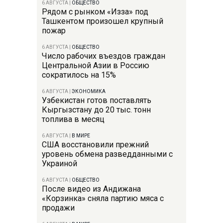
6 АВГУСТА
|
ОБЩЕСТВО
Рядом с рынком «Изза» под
Ташкентом произошел крупный
пожар
6 АВГУСТА
|
ОБЩЕСТВО
Число рабочих въездов граждан
Центральной Азии в Россию
сократилось на 15%
6 АВГУСТА
|
ЭКОНОМИКА
Узбекистан готов поставлять
Кыргызстану до 20 тыс. тонн
топлива в месяц
6 АВГУСТА
|
В МИРЕ
США восстановили прежний
уровень обмена разведданными с
Украиной
6 АВГУСТА
|
ОБЩЕСТВО
После видео из Андижана
«Корзинка» сняла партию мяса с
продажи