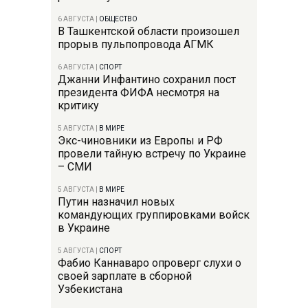
6 АВГУСТА
|
ОБЩЕСТВО
В Ташкентской области произошел
прорыв пульпопровода АГМК
6 АВГУСТА
|
СПОРТ
Джанни Инфантино сохранил пост
президента ФИФА несмотря на
критику
5 АВГУСТА
|
В МИРЕ
Экс-чиновники из Европы и РФ
провели тайную встречу по Украине
– СМИ
5 АВГУСТА
|
В МИРЕ
Путин назначил новых
командующих группировками войск
в Украине
5 АВГУСТА
|
СПОРТ
Фабио Каннаваро опроверг слухи о
своей зарплате в сборной
Узбекистана