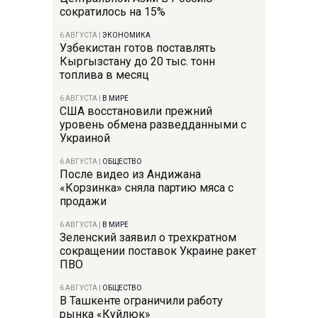
сократилось на 15%
6 АВГУСТА
|
ЭКОНОМИКА
Узбекистан готов поставлять
Кыргызстану до 20 тыс. тонн
топлива в месяц
6 АВГУСТА
|
В МИРЕ
США восстановили прежний
уровень обмена разведданными с
Украиной
6 АВГУСТА
|
ОБЩЕСТВО
После видео из Андижана
«Корзинка» сняла партию мяса с
продажи
6 АВГУСТА
|
В МИРЕ
Зеленский заявил о трехкратном
сокращении поставок Украине ракет
ПВО
6 АВГУСТА
|
ОБЩЕСТВО
В Ташкенте ограничили работу
рынка «Куйлюк»