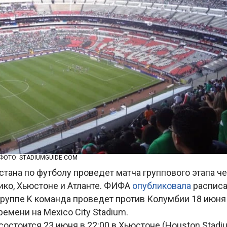
 ФОТО: STADIUMGUIDE.COM
стана по футболу проведет матча группового этапа ч
ико, Хьюстоне и Атланте. ФИФА
опубликовала
расписа
руппе K команда проведет против Колумбии 18 июня 
емени на Mexico City Stadium.
состоится 23 июня в 22:00 в Хьюстоне (Houston Stadiu