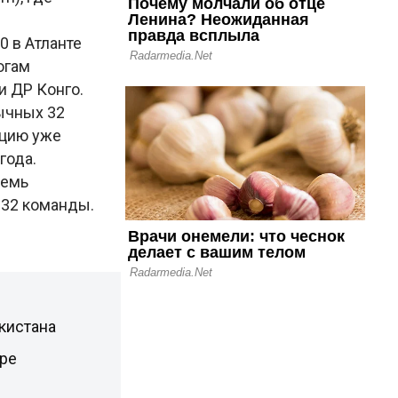
0 в Атланте
огам
и ДР Конго.
ычных 32
ацию уже
 года.
семь
 32 команды.
кистана
бре