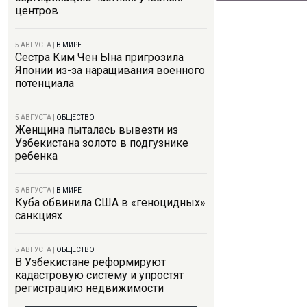
центров
5 АВГУСТА
|
В МИРЕ
Сестра Ким Чен Ына пригрозила
Японии из-за наращивания военного
потенциала
5 АВГУСТА
|
ОБЩЕСТВО
Женщина пыталась вывезти из
Узбекистана золото в подгузнике
ребенка
5 АВГУСТА
|
В МИРЕ
Куба обвинила США в «геноцидных»
санкциях
5 АВГУСТА
|
ОБЩЕСТВО
В Узбекистане реформируют
кадастровую систему и упростят
регистрацию недвижимости