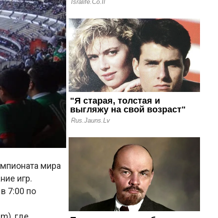
емпионата мира
ние игр.
в 7:00 по
m), где