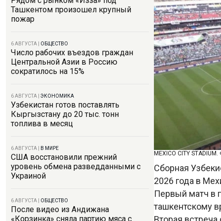
Рядом с рынком «Изза» под
Ташкентом произошел крупный
пожар
6 АВГУСТА
|
ОБЩЕСТВО
Число рабочих въездов граждан
Центральной Азии в Россию
сократилось на 15%
6 АВГУСТА
|
ЭКОНОМИКА
Узбекистан готов поставлять
Кыргызстану до 20 тыс. тонн
топлива в месяц
6 АВГУСТА
|
В МИРЕ
MEXICO CITY STADIUM.
США восстановили прежний
уровень обмена разведданными с
Сборная Узбеки
Украиной
2026 года в Мех
Первый матч в г
6 АВГУСТА
|
ОБЩЕСТВО
ташкентскому вр
После видео из Андижана
Вторая встреча 
«Корзинка» сняла партию мяса с