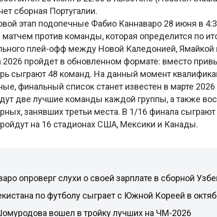
нет сборная Португалии.
вой этап подопечные Фабио Каннаваро 28 июня в 4:3
m) матчем против команды, которая определится по ит
ьного плей-офф между Новой Каледонией, Ямайкой 
 2026 пройдет в обновленном формате: вместо прив
ерь сыграют 48 команд. На данный момент квалифик
ые, финальный список станет известен в марте 2026
дут две лучшие команды каждой группы, а также во
рных, занявших третьи места. В 1/16 финала сыграют
пройдут на 16 стадионах США, Мексики и Канады.
аро опроверг слухи о своей зарплате в сборной Узбе
кистана по футболу сыграет с Южной Кореей в октя
Шомуродова вошел в тройку лучших на ЧМ-2026