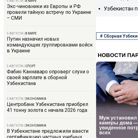
5 АВГУСТА
|
В МИРЕ
Экс-чиновники из Европы и РФ
Узбекистан п
провели тайную встречу по Украине
– СМИ
5 АВГУСТА
|
В МИРЕ
#
Сборная Узбеки
Путин назначил новых
командующих группировками войск
в Украине
5 АВГУСТА
|
СПОРТ
Фабио Каннаваро опроверг слухи о
своей зарплате в сборной
Узбекистана
5 АВГУСТА
|
ЭКОНОМИКА
Центробанк Узбекистана приобрел
41 тонну золота с начала 2026 года
5 АВГУСТА
|
ЭКОНОМИКА
В Узбекистане предложили ввести
сертификацию частных учебных