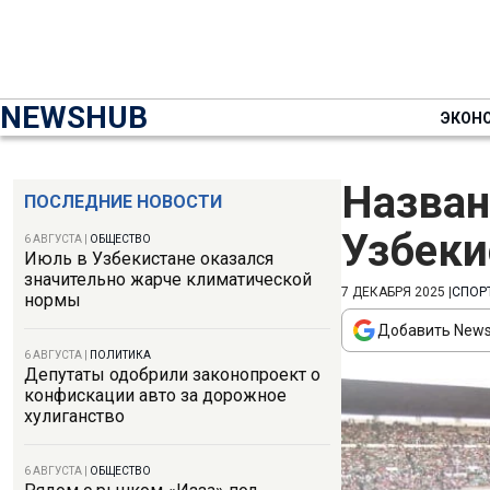
NEWSHUB
ЭКОН
Назван
ПОСЛЕДНИЕ НОВОСТИ
Узбеки
6 АВГУСТА
|
ОБЩЕСТВО
Июль в Узбекистане оказался
значительно жарче климатической
7 ДЕКАБРЯ 2025
|
СПОР
нормы
Добавить News
6 АВГУСТА
|
ПОЛИТИКА
Депутаты одобрили законопроект о
конфискации авто за дорожное
хулиганство
6 АВГУСТА
|
ОБЩЕСТВО