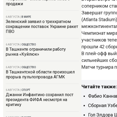
продажи
соперником ста
Завершат группо
6 АВГУСТА
|
В МИРЕ
(Atlanta Stadiu
Зеленский заявил о трехкратном
межконтинентал
сокращении поставок Украине ракет
ПВО
Чемпионат мира
участников теп
6 АВГУСТА
|
ОБЩЕСТВО
прошли 42 сборн
В Ташкенте ограничили работу
В плей-офф вый
рынка «Куйлюк»
сильнейших сбо
Матчи турнира 
6 АВГУСТА
|
ОБЩЕСТВО
В Ташкентской области произошел
прорыв пульпопровода АГМК
Читайте также:
6 АВГУСТА
|
СПОРТ
Джанни Инфантино сохранил пост
Фабио Каннав
президента ФИФА несмотря на
критику
Сборная Узбе
Гол Элдора 