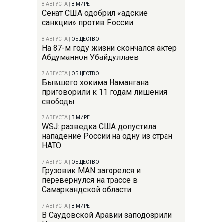
8 АВГУСТА
|
В МИРЕ
Сенат США одобрил «адские
санкции» против России
8 АВГУСТА
|
ОБЩЕСТВО
На 87-м году жизни скончался актер
Абдуманнон Убайдуллаев
7 АВГУСТА
|
ОБЩЕСТВО
Бывшего хокима Намангана
приговорили к 11 годам лишения
свободы
7 АВГУСТА
|
В МИРЕ
WSJ: разведка США допустила
нападение России на одну из стран
НАТО
7 АВГУСТА
|
ОБЩЕСТВО
Грузовик MAN загорелся и
перевернулся на трассе в
Самаркандской области
7 АВГУСТА
|
В МИРЕ
В Саудовской Аравии заподозрили