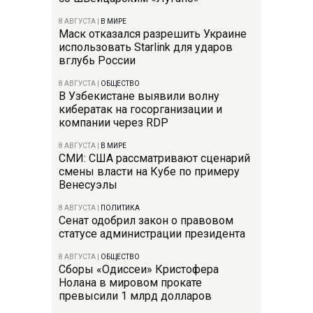
8 АВГУСТА
|
В МИРЕ
Маск отказался разрешить Украине
использовать Starlink для ударов
вглубь России
8 АВГУСТА
|
ОБЩЕСТВО
В Узбекистане выявили волну
кибератак на госорганизации и
компании через RDP
8 АВГУСТА
|
В МИРЕ
СМИ: США рассматривают сценарий
смены власти на Кубе по примеру
Венесуэлы
8 АВГУСТА
|
ПОЛИТИКА
Сенат одобрил закон о правовом
статусе администрации президента
8 АВГУСТА
|
ОБЩЕСТВО
Сборы «Одиссеи» Кристофера
Нолана в мировом прокате
превысили 1 млрд долларов