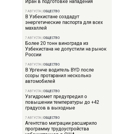
Иран в подготовке нападения
7 АВГУСТА
|
ОБЩЕСТВО
В Узбекистане создадут
энергетические паспорта для всех
махаллей
7 АВГУСТА
|
ОБЩЕСТВО
Более 20 тонн винограда из
Узбекистана не допустили на рынок
России
7 АВГУСТА
|
ОБЩЕСТВО
В Ургенче водитель BYD после
ссоры протаранил несколько
автомобилей
7 АВГУСТА
|
ОБЩЕСТВО
Узгидромет предупредил о
повышении температуры до +42
градусов в выходные
7 АВГУСТА
|
ОБЩЕСТВО
Агентство миграции расширило
программу трудоустройства