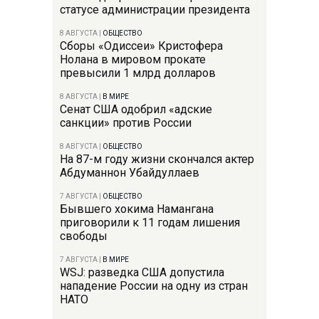
статусе администрации президента
8 АВГУСТА
|
ОБЩЕСТВО
Сборы «Одиссеи» Кристофера
Нолана в мировом прокате
превысили 1 млрд долларов
8 АВГУСТА
|
В МИРЕ
Сенат США одобрил «адские
санкции» против России
8 АВГУСТА
|
ОБЩЕСТВО
На 87-м году жизни скончался актер
Абдуманнон Убайдуллаев
7 АВГУСТА
|
ОБЩЕСТВО
Бывшего хокима Намангана
приговорили к 11 годам лишения
свободы
7 АВГУСТА
|
В МИРЕ
WSJ: разведка США допустила
нападение России на одну из стран
НАТО