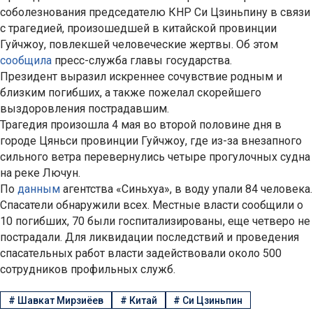
соболезнования председателю КНР Си Цзиньпину в связи
с трагедией, произошедшей в китайской провинции
Гуйчжоу, повлекшей человеческие жертвы. Об этом
сообщила
пресс-служба главы государства.
Президент выразил искреннее сочувствие родным и
близким погибших, а также пожелал скорейшего
выздоровления пострадавшим.
Трагедия произошла 4 мая во второй половине дня в
городе Цяньси провинции Гуйчжоу, где из-за внезапного
сильного ветра перевернулись четыре прогулочных судна
на реке Лючун.
По
данным
агентства «Синьхуа», в воду упали 84 человека.
Спасатели обнаружили всех. Местные власти сообщили о
10 погибших, 70 были госпитализированы, еще четверо не
пострадали. Для ликвидации последствий и проведения
спасательных работ власти задействовали около 500
сотрудников профильных служб.
#
Шавкат Мирзиёев
#
Китай
#
Си Цзиньпин