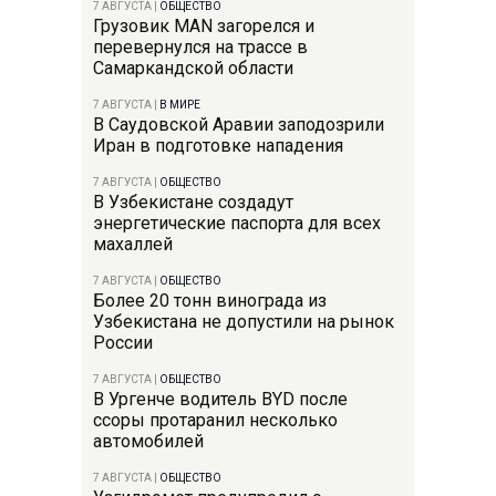
7 АВГУСТА
|
ОБЩЕСТВО
Грузовик MAN загорелся и
перевернулся на трассе в
Самаркандской области
7 АВГУСТА
|
В МИРЕ
В Саудовской Аравии заподозрили
Иран в подготовке нападения
7 АВГУСТА
|
ОБЩЕСТВО
В Узбекистане создадут
энергетические паспорта для всех
махаллей
7 АВГУСТА
|
ОБЩЕСТВО
Более 20 тонн винограда из
Узбекистана не допустили на рынок
России
7 АВГУСТА
|
ОБЩЕСТВО
В Ургенче водитель BYD после
ссоры протаранил несколько
автомобилей
7 АВГУСТА
|
ОБЩЕСТВО