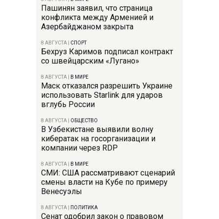
Пашинян заявил, что страница
конфликта между Арменией и
Азербайджаном закрыта
8 АВГУСТА
|
СПОРТ
Бехруз Каримов подписал контракт
со швейцарским «Лугано»
8 АВГУСТА
|
В МИРЕ
Маск отказался разрешить Украине
использовать Starlink для ударов
вглубь России
8 АВГУСТА
|
ОБЩЕСТВО
В Узбекистане выявили волну
кибератак на госорганизации и
компании через RDP
8 АВГУСТА
|
В МИРЕ
СМИ: США рассматривают сценарий
смены власти на Кубе по примеру
Венесуэлы
8 АВГУСТА
|
ПОЛИТИКА
Сенат одобрил закон о правовом