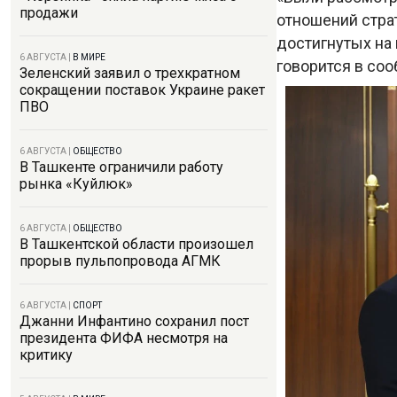
продажи
отношений страт
достигнутых на 
6 АВГУСТА
|
В МИРЕ
говорится в со
Зеленский заявил о трехкратном
сокращении поставок Украине ракет
ПВО
6 АВГУСТА
|
ОБЩЕСТВО
В Ташкенте ограничили работу
рынка «Куйлюк»
6 АВГУСТА
|
ОБЩЕСТВО
В Ташкентской области произошел
прорыв пульпопровода АГМК
6 АВГУСТА
|
СПОРТ
Джанни Инфантино сохранил пост
президента ФИФА несмотря на
критику