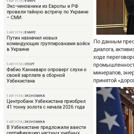
5 АВГУСТА
|
В МИРЕ
Экс-чиновники из Европы и РФ
провели тайную встречу по Украине
– СМИ
5 АВГУСТА
|
В МИРЕ
Путин назначил новых
По данным прес
командующих группировками войск
диалога, актив
в Украине
ходе переговор
промышленности
5 АВГУСТА
|
СПОРТ
Фабио Каннаваро опроверг слухи о
минералов, энер
своей зарплате в сборной
принятой «доро
Узбекистана
5 АВГУСТА
|
ЭКОНОМИКА
Центробанк Узбекистана приобрел
41 тонну золота с начала 2026 года
5 АВГУСТА
|
ЭКОНОМИКА
В Узбекистане предложили ввести
сертификацию частных учебных