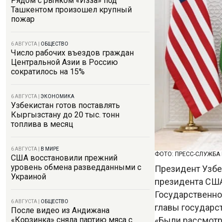
Рядом с рынком «Изза» под
Ташкентом произошел крупный
пожар
6 АВГУСТА
|
ОБЩЕСТВО
Число рабочих въездов граждан
Центральной Азии в Россию
сократилось на 15%
6 АВГУСТА
|
ЭКОНОМИКА
Узбекистан готов поставлять
Кыргызстану до 20 тыс. тонн
топлива в месяц
6 АВГУСТА
|
В МИРЕ
ФОТО: ПРЕСС-СЛУЖБА
США восстановили прежний
уровень обмена разведданными с
Президент Узбе
Украиной
президента США
Государственно
6 АВГУСТА
|
ОБЩЕСТВО
главы государс
После видео из Андижана
«Были рассмотр
«Корзинка» сняла партию мяса с