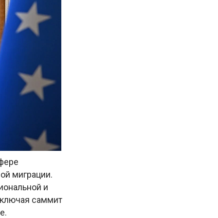
сфере
ной миграции.
иональной и
включая саммит
е.