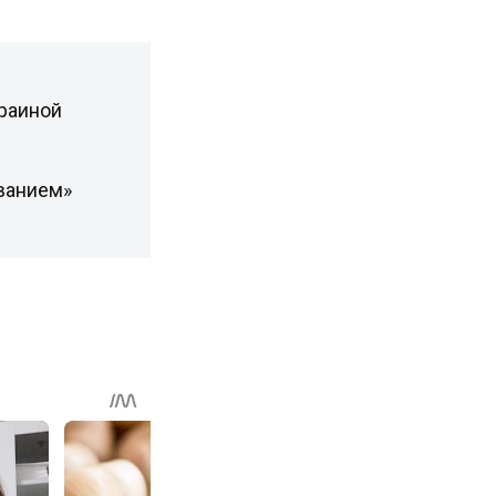
раиной
ванием»