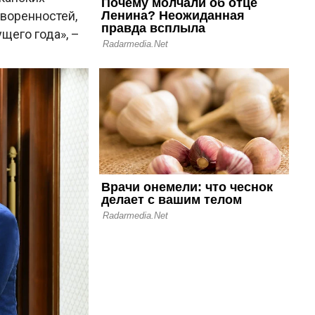
оворенностей,
щего года», –