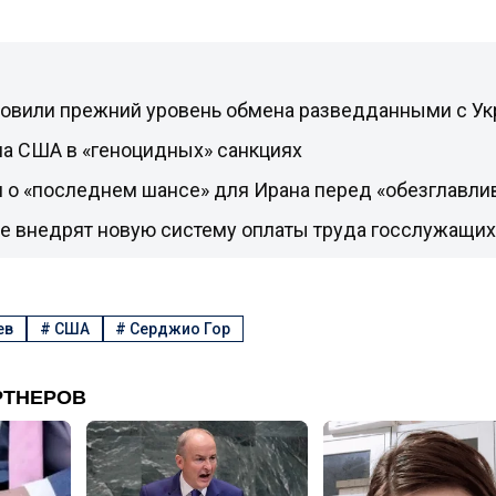
овили прежний уровень обмена разведданными с Ук
ла США в «геноцидных» санкциях
л о «последнем шансе» для Ирана перед «обезглавли
не внедрят новую систему оплаты труда госслужащих
ев
#
США
#
Серджио Гор