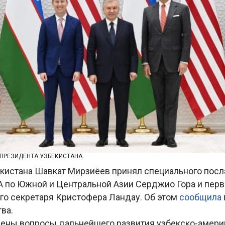
 ПРЕЗИДЕНТА УЗБЕКИСТАНА
кистана Шавкат Мирзиёев принял специального посл
 по Южной и Центральной Азии Серджио Гора и перв
го секретаря Кристофера Ландау. Об этом
сообщила
тва.
ены вопросы дальнейшего развития узбекско-амери