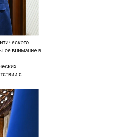
итического
ьное внимание в
ческих
тствии с