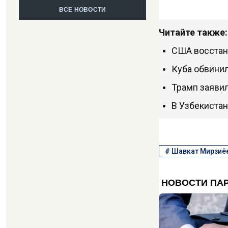
ВСЕ НОВОСТИ
Читайте также:
США восстан
Куба обвини
Трамп заяви
В Узбекиста
#
Шавкат Мирзиё