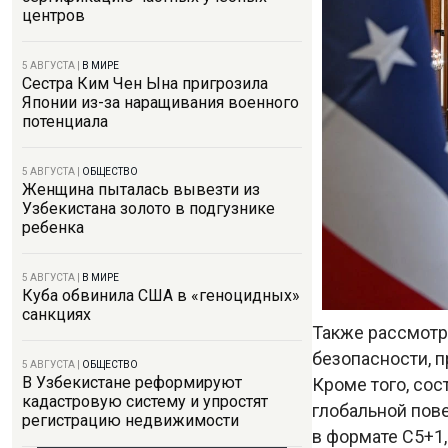
центров
5 АВГУСТА
|
В МИРЕ
Сестра Ким Чен Ына пригрозила
Японии из-за наращивания военного
потенциала
5 АВГУСТА
|
ОБЩЕСТВО
Женщина пыталась вывезти из
Узбекистана золото в подгузнике
ребенка
5 АВГУСТА
|
В МИРЕ
Куба обвинила США в «геноцидных»
санкциях
Также рассмотр
безопасности, 
5 АВГУСТА
|
ОБЩЕСТВО
В Узбекистане реформируют
Кроме того, со
кадастровую систему и упростят
глобальной пов
регистрацию недвижимости
в формате C5+1