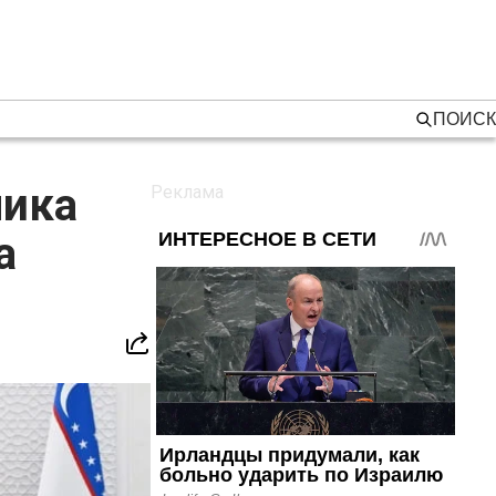
ПОИСК
ника
а