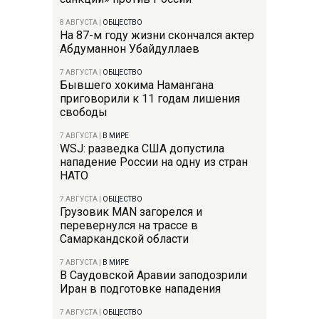
8 АВГУСТА
|
ОБЩЕСТВО
На 87-м году жизни скончался актер
Абдуманнон Убайдуллаев
7 АВГУСТА
|
ОБЩЕСТВО
Бывшего хокима Намангана
приговорили к 11 годам лишения
свободы
7 АВГУСТА
|
В МИРЕ
WSJ: разведка США допустила
нападение России на одну из стран
НАТО
7 АВГУСТА
|
ОБЩЕСТВО
Грузовик MAN загорелся и
перевернулся на трассе в
Самаркандской области
7 АВГУСТА
|
В МИРЕ
В Саудовской Аравии заподозрили
Иран в подготовке нападения
7 АВГУСТА
|
ОБЩЕСТВО