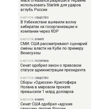
Маск отказался разрешить Украине
использовать Starlink для ударов
вглубь России
8 АВГУСТА
|
ОБЩЕСТВО
В Узбекистане выявили волну
кибератак на госорганизации и
компании через RDP
8 АВГУСТА
|
В МИРЕ
СМИ: США рассматривают сценарий
смены власти на Кубе по примеру
Венесуэлы
8 АВГУСТА
|
ПОЛИТИКА
Сенат одобрил закон о правовом
статусе администрации президента
8 АВГУСТА
|
ОБЩЕСТВО
Сборы «Одиссеи» Кристофера
Нолана в мировом прокате
превысили 1 млрд долларов
8 АВГУСТА
|
В МИРЕ
Сенат США одобрил «адские
санкции» против России