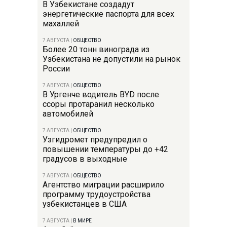
В Узбекистане создадут
энергетические паспорта для всех
махаллей
7 АВГУСТА
|
ОБЩЕСТВО
Более 20 тонн винограда из
Узбекистана не допустили на рынок
России
7 АВГУСТА
|
ОБЩЕСТВО
В Ургенче водитель BYD после
ссоры протаранил несколько
автомобилей
7 АВГУСТА
|
ОБЩЕСТВО
Узгидромет предупредил о
повышении температуры до +42
градусов в выходные
7 АВГУСТА
|
ОБЩЕСТВО
Агентство миграции расширило
программу трудоустройства
узбекистанцев в США
7 АВГУСТА
|
В МИРЕ