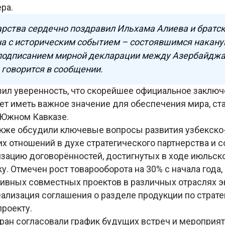
ра.
арства сердечно поздравил Ильхама Алиева и братс
 с историческим событием – состоявшимся наканун
подписанием мирной декларации между Азербайджа
 говорится в сообщении.
ил уверенность, что скорейшее официальное заключ
ет иметь важное значение для обеспечения мира, ст
 Южном Кавказе.
кже обсудили ключевые вопросы развития узбекско
 отношений в духе стратегического партнерства и с
изацию договорённостей, достигнутых в ходе июльско
у. Отмечен рост товарооборота на 30% с начала года
тивных совместных проектов в различных отраслях э
еализация соглашения о разделе продукции по страт
проекту.
ран согласовали график будущих встреч и мероприя