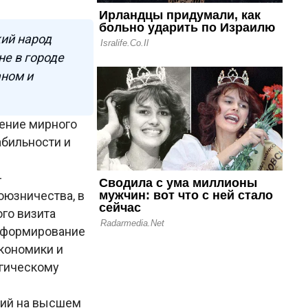
кий народ
е в городе
ном и
ение мирного
абильности и
-
оюзничества, в
го визита
, формирование
кономики и
егическому
тий на высшем