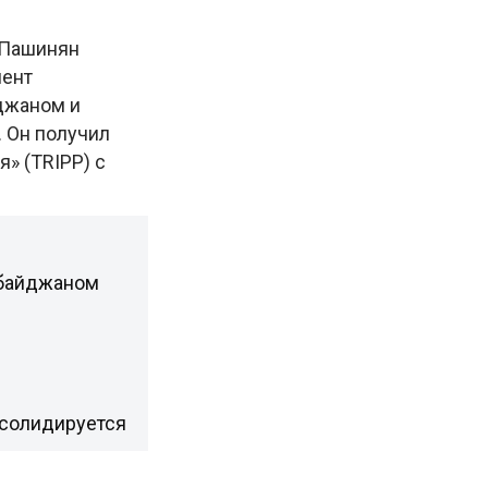
 Пашинян
мент
джаном и
 Он получил
» (TRIPP) с
рбайджаном
нсолидируется