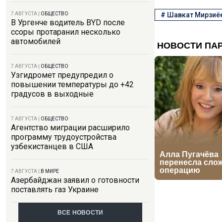
#
Шавкат Мирзиё
7 АВГУСТА
|
ОБЩЕСТВО
В Ургенче водитель BYD после
ссоры протаранил несколько
автомобилей
7 АВГУСТА
|
ОБЩЕСТВО
Узгидромет предупредил о
повышении температуры до +42
градусов в выходные
7 АВГУСТА
|
ОБЩЕСТВО
Агентство миграции расширило
программу трудоустройства
узбекистанцев в США
7 АВГУСТА
|
В МИРЕ
Азербайджан заявил о готовности
поставлять газ Украине
ВСЕ НОВОСТИ