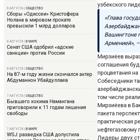
узбекского лиде
8 АВГУСТА
|
ОБЩЕСТВО
Сборы «Одиссеи» Кристофера
«Глава госуд
Нолана в мировом прокате
Азербайджана
превысили 1 млрд долларов
Вашингтоне 
Арменией», –
8 АВГУСТА
|
В МИРЕ
Сенат США одобрил «адские
санкции» против России
Мирзиёев выраз
соглашения буд
8 АВГУСТА
|
ОБЩЕСТВО
процветания на
На 87-м году жизни скончался актер
Абдуманнон Убайдуллаев
Собеседники та
азербайджанских
том числе реал
7 АВГУСТА
|
ОБЩЕСТВО
Бывшего хокима Намангана
Мирзиёева в Бак
приговорили к 11 годам лишения
пакета перспек
свободы
практическая р
нефтегазовому 
7 АВГУСТА
|
В МИРЕ
WSJ: разведка США допустила
Лидеры двух ст