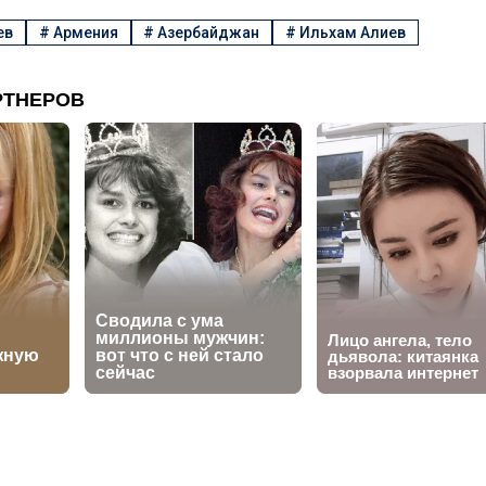
ев
#
Армения
#
Азербайджан
#
Ильхам Алиев