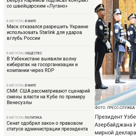
Бехруз Каримов подписал контракт
со швейцарским «Лугано»
8 АВГУСТА
|
В МИРЕ
Маск отказался разрешить Украине
использовать Starlink для ударов
вглубь России
8 АВГУСТА
|
ОБЩЕСТВО
В Узбекистане выявили волну
кибератак на госорганизации и
компании через RDP
8 АВГУСТА
|
В МИРЕ
СМИ: США рассматривают сценарий
смены власти на Кубе по примеру
Венесуэлы
ФОТО: ПРЕСС-СЛУЖБА
Президент Узбе
8 АВГУСТА
|
ПОЛИТИКА
Сенат одобрил закон о правовом
Азербайджана И
статусе администрации президента
мирной деклар