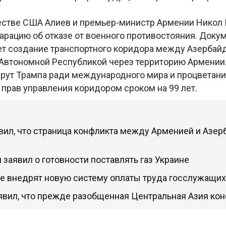
стве США Алиев и премьер-министр Армении Никол
рацию об отказе от военного противостояния. Доку
т создание транспортного коридора между Азербай
Автономной Республикой через территорию Армении.
рут Трампа ради международного мира и процветания
прав управления коридором сроком на 99 лет.
вил, что страница конфликта между Арменией и Азе
заявил о готовности поставлять газ Украине
не внедрят новую систему оплаты труда госслужащих
явил, что прежде разобщенная Центральная Азия ко