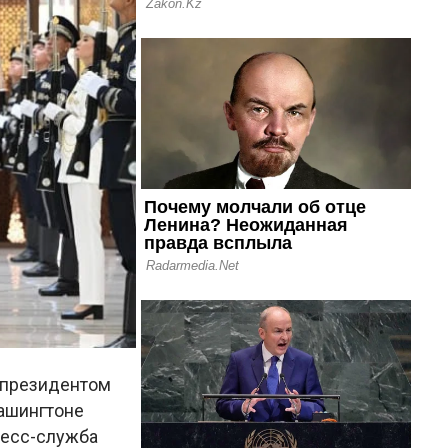
 президентом
ашингтоне
есс-служба