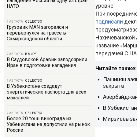
нападение России на одну из стран
уровне.
НАТО
При посредниче
подписали
декла
7 АВГУСТА
|
ОБЩЕСТВО
Грузовик MAN загорелся и
предусматривае
перевернулся на трассе в
Нахичеванской 
Самаркандской области
название «Марш
передачей США 
7 АВГУСТА
|
В МИРЕ
В Саудовской Аравии заподозрили
Иран в подготовке нападения
Читайте также:
Пашинян зая
7 АВГУСТА
|
ОБЩЕСТВО
закрыта
В Узбекистане создадут
энергетические паспорта для всех
Азербайджан 
махаллей
В Узбекиста
7 АВГУСТА
|
ОБЩЕСТВО
Мирзиёев за
Более 20 тонн винограда из
Узбекистана не допустили на рынок
России