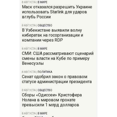
8 АВГУСТА
|
В МИРЕ
Маск отказался разрешить Украине
использовать Starlink для ударов
вглубь России
8 АВГУСТА
|
ОБЩЕСТВО
В Узбекистане выявили волну
кибератак на госорганизации и
компании через RDP
8 АВГУСТА
|
В МИРЕ
СМИ: США рассматривают сценарий
смены власти на Кубе по примеру
Венесуэлы
8 АВГУСТА
|
ПОЛИТИКА
Сенат одобрил закон о правовом
статусе администрации президента
8 АВГУСТА
|
ОБЩЕСТВО
Сборы «Одиссеи» Кристофера
Нолана в мировом прокате
превысили 1 млрд долларов
8 АВГУСТА
|
В МИРЕ