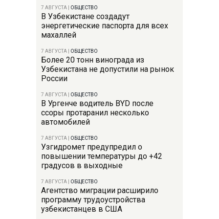
7 АВГУСТА
|
ОБЩЕСТВО
В Узбекистане создадут
энергетические паспорта для всех
махаллей
7 АВГУСТА
|
ОБЩЕСТВО
Более 20 тонн винограда из
Узбекистана не допустили на рынок
России
7 АВГУСТА
|
ОБЩЕСТВО
В Ургенче водитель BYD после
ссоры протаранил несколько
автомобилей
7 АВГУСТА
|
ОБЩЕСТВО
Узгидромет предупредил о
повышении температуры до +42
градусов в выходные
7 АВГУСТА
|
ОБЩЕСТВО
Агентство миграции расширило
программу трудоустройства
узбекистанцев в США