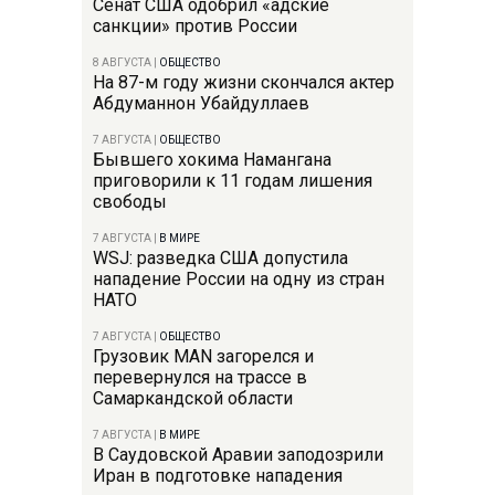
Сенат США одобрил «адские
санкции» против России
8 АВГУСТА
|
ОБЩЕСТВО
На 87-м году жизни скончался актер
Абдуманнон Убайдуллаев
7 АВГУСТА
|
ОБЩЕСТВО
Бывшего хокима Намангана
приговорили к 11 годам лишения
свободы
7 АВГУСТА
|
В МИРЕ
WSJ: разведка США допустила
нападение России на одну из стран
НАТО
7 АВГУСТА
|
ОБЩЕСТВО
Грузовик MAN загорелся и
перевернулся на трассе в
Самаркандской области
7 АВГУСТА
|
В МИРЕ
В Саудовской Аравии заподозрили
Иран в подготовке нападения