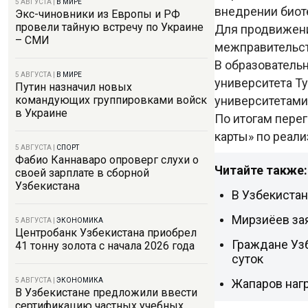
5 АВГУСТА
|
В МИРЕ
внедрении биот
Экс-чиновники из Европы и РФ
провели тайную встречу по Украине
Для продвижени
– СМИ
межправительст
В образователь
5 АВГУСТА
|
В МИРЕ
университета Т
Путин назначил новых
университетами 
командующих группировками войск
в Украине
По итогам пере
карты» по реал
5 АВГУСТА
|
СПОРТ
Фабио Каннаваро опроверг слухи о
Читайте также:
своей зарплате в сборной
Узбекистана
В Узбекиста
Мирзиёев за
5 АВГУСТА
|
ЭКОНОМИКА
Центробанк Узбекистана приобрел
Граждане Узб
41 тонну золота с начала 2026 года
суток
Жапаров наг
5 АВГУСТА
|
ЭКОНОМИКА
В Узбекистане предложили ввести
сертификацию частных учебных