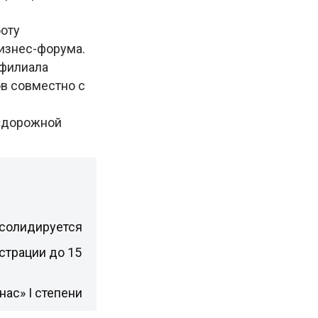
оту
изнес-форума.
 филиала
в совместно с
 «дорожной
нсолидируется
страции до 15
ас» I степени