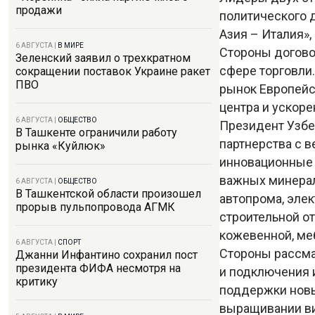
продажи
политического 
Азия – Италия»,
6 АВГУСТА
|
В МИРЕ
Стороны догово
Зеленский заявил о трехкратном
сфере торговли
сокращении поставок Украине ракет
ПВО
рынок Европейс
центра и ускоре
6 АВГУСТА
|
ОБЩЕСТВО
Президент Узбе
В Ташкенте ограничили работу
партнерства с 
рынка «Куйлюк»
инновационные 
важных минерал
6 АВГУСТА
|
ОБЩЕСТВО
В Ташкентской области произошел
автопрома, эле
прорыв пульпопровода АГМК
строительной о
кожевенной, ме
6 АВГУСТА
|
СПОРТ
Стороны рассма
Джанни Инфантино сохранил пост
президента ФИФА несмотря на
и подключения 
критику
поддержки новы
выращивании вин