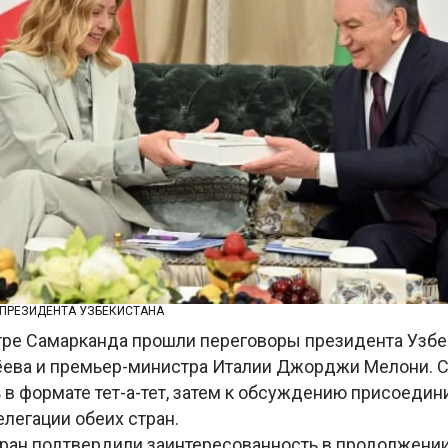
 ПРЕЗИДЕНТА УЗБЕКИСТАНА
тре Самарканда прошли переговоры президента Узбе
ева и премьер-министра Италии Джорджи Мелони. 
ь
в формате тет-а-тет, затем к обсуждению присоедин
легации обеих стран.
ран подтвердили заинтересованность в продолжении