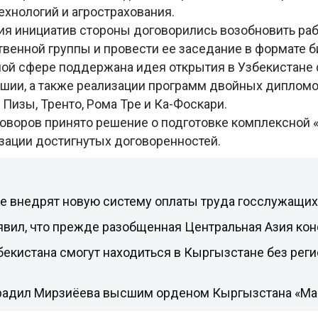
ехнологий и агрострахования.
я инициатив стороны договорились возобновить раб
венной группы и провести ее заседание в формате б
ной сфере поддержана идея открытия в Узбекистане
ушии, а также реализации программ двойных дипломо
Пизы, Тренто, Рома Тре и Ка-Фоскари.
говоров принято решение о подготовке комплексной
изации достигнутых договоренностей.
не внедрят новую систему оплаты труда госслужащих
явил, что прежде разобщенная Центральная Азия ко
екистана смогут находиться в Кыргызстане без реги
радил Мирзиёева высшим орденом Кыргызстана «Ман