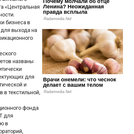
та «Центральная
ности.
и бизнеса в
 для выхода на
фикационного
еского
тетов названы
итически
лектующих для
тической и
 в текстильной,
ционного фонда
T для
ю в
ораторий,