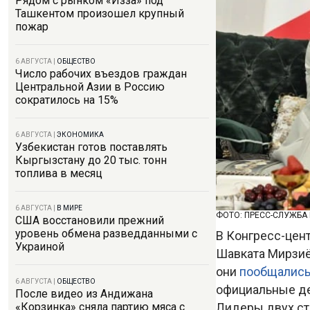
Рядом с рынком «Изза» под
Ташкентом произошел крупный
пожар
6 АВГУСТА
|
ОБЩЕСТВО
Число рабочих въездов граждан
Центральной Азии в Россию
сократилось на 15%
6 АВГУСТА
|
ЭКОНОМИКА
Узбекистан готов поставлять
Кыргызстану до 20 тыс. тонн
топлива в месяц
6 АВГУСТА
|
В МИРЕ
ФОТО: ПРЕСС-СЛУЖБА
США восстановили прежний
уровень обмена разведданными с
В Конгресс-цен
Украиной
Шавката Мирзиё
они
пообщалис
6 АВГУСТА
|
ОБЩЕСТВО
официальные де
После видео из Андижана
Лидеры двух ст
«Корзинка» сняла партию мяса с