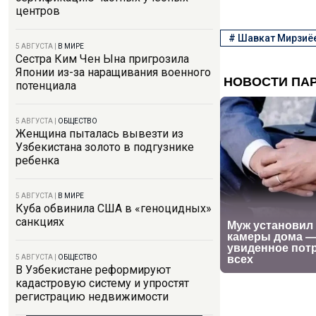
центров
#
Шавкат Мирзиё
5 АВГУСТА
|
В МИРЕ
Сестра Ким Чен Ына пригрозила
Японии из-за наращивания военного
потенциала
5 АВГУСТА
|
ОБЩЕСТВО
Женщина пыталась вывезти из
Узбекистана золото в подгузнике
ребенка
5 АВГУСТА
|
В МИРЕ
Куба обвинила США в «геноцидных»
санкциях
5 АВГУСТА
|
ОБЩЕСТВО
В Узбекистане реформируют
кадастровую систему и упростят
регистрацию недвижимости