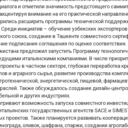
диалога и отметили значимость предстоящего самми
 акцентируя внимание на его практической направлен
рились расширить программы технической поддержк
. Среди инициатив – обучение узбекских экспортеров
кого союза, создание в Ташкенте совместного серти
ние подписания соглашения по оценке соответствия.
кистана предложил запустить Программу технологич
ведущими итальянскими компаниями. В числе приори
проекты в частном секторе, глубокая переработка кр
ов и аграрного сырья, развитие производства комп
ктротехнической, энергетической, пищевой, фармацев
траслей. Также обсуждалось создание дизайн-центров
бельной и других индустриях.
тривают возможность запуска совместного инвести
итальянских государственных агентств SACE и SIMES
х проектов. Также планируется развивать коопераци
ограда, оливок, шафрана, спаржи, создании агролаб