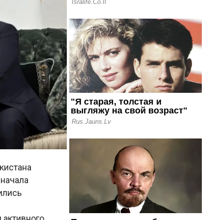
кистана
Сначала
ились
 активного