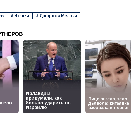
ев
#
Италия
#
Джорджа Мелони