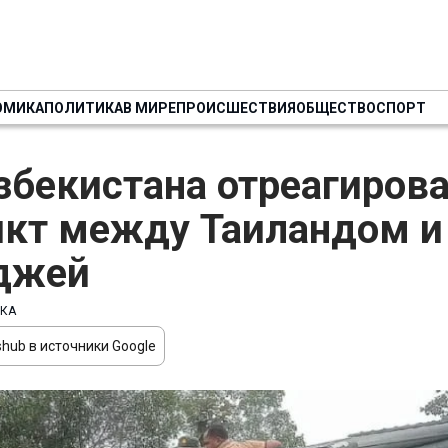
ОМИКА
ПОЛИТИКА
В МИРЕ
ПРОИСШЕСТВИЯ
ОБЩЕСТВО
СПОРТ
бекистана отреагирова
кт между Таиландом и
джей
КА
hub в источники Google