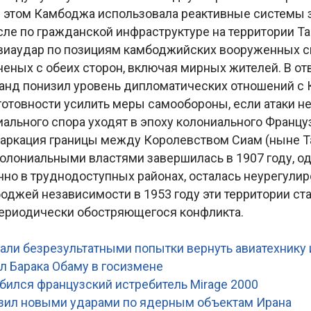
и этом Камбоджа использовала реактивные системы 
исле по гражданской инфраструктуре на территории Та
авиаудар по позициям камбоджийских вооруженных с
неных с обеих сторон, включая мирных жителей. В от
анд понизил уровень дипломатических отношений с
отовности усилить меры самообороны, если атаки не
иального спора уходят в эпоху колониального Францу
аркация границы между Королевством Сиам (ныне Т
олониальными властями завершилась в 1907 году, од
нно в труднодоступных районах, осталась неурегули
оджей независимости в 1953 году эти территории с
периодически обостряющегося конфликта.
:
али безрезультатными попытки вернуть авиатехнику 
л Барака Обаму в госизмене
збился французский истребитель Mirage 2000
зил новыми ударами по ядерным объектам Ирана