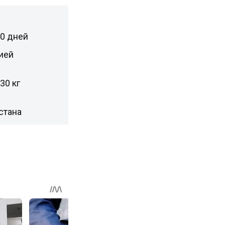
10 дней
ией
30 кг
стана