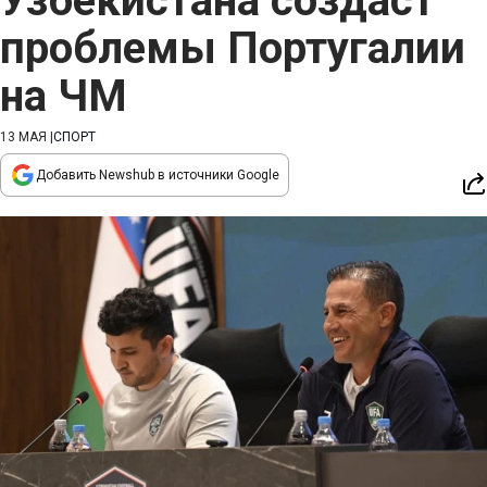
Узбекистана создаст
проблемы Португалии
на ЧМ
13 МАЯ
|
СПОРТ
Добавить Newshub в источники Google