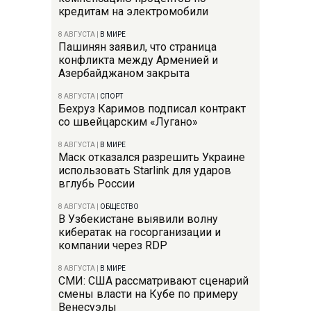
кредитам на электромобили
8 АВГУСТА
|
В МИРЕ
Пашинян заявил, что страница
конфликта между Арменией и
Азербайджаном закрыта
8 АВГУСТА
|
СПОРТ
Бехруз Каримов подписал контракт
со швейцарским «Лугано»
8 АВГУСТА
|
В МИРЕ
Маск отказался разрешить Украине
использовать Starlink для ударов
вглубь России
8 АВГУСТА
|
ОБЩЕСТВО
В Узбекистане выявили волну
кибератак на госорганизации и
компании через RDP
8 АВГУСТА
|
В МИРЕ
СМИ: США рассматривают сценарий
смены власти на Кубе по примеру
Венесуэлы