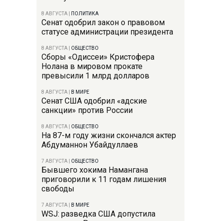
8 АВГУСТА
|
ПОЛИТИКА
Сенат одобрил закон о правовом
статусе администрации президента
8 АВГУСТА
|
ОБЩЕСТВО
Сборы «Одиссеи» Кристофера
Нолана в мировом прокате
превысили 1 млрд долларов
8 АВГУСТА
|
В МИРЕ
Сенат США одобрил «адские
санкции» против России
8 АВГУСТА
|
ОБЩЕСТВО
На 87-м году жизни скончался актер
Абдуманнон Убайдуллаев
7 АВГУСТА
|
ОБЩЕСТВО
Бывшего хокима Намангана
приговорили к 11 годам лишения
свободы
7 АВГУСТА
|
В МИРЕ
WSJ: разведка США допустила