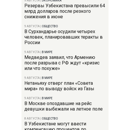
9 АВГУСТА
|
ЭКОНОМИКА
Резервы Узбекистана превысили 64
млрд долларов после резкого
снижения в июне
9 АВГУСТА
|
ОБЩЕСТВО
В Сурхандарье осудили четырех
человек, планировавших теракты в
России
9 АВГУСТА
|
В МИРЕ
Медведев заявил, что Армению
после разрыва с РФ ждут «кризис
или что похуже»
9 АВГУСТА
|
В МИРЕ
Нетаньяху отверг план «Совета
мира» по выводу войск из Газы
9 АВГУСТА
|
В МИРЕ
В Москве опоздавшие на рейс
девушки выбежали на летное поле
8 АВГУСТА
|
ОБЩЕСТВО
В Узбекистане могут ввести
компенсацию процентов по