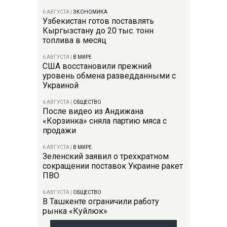
6 АВГУСТА
|
ЭКОНОМИКА
Узбекистан готов поставлять
Кыргызстану до 20 тыс. тонн
топлива в месяц
6 АВГУСТА
|
В МИРЕ
США восстановили прежний
уровень обмена разведданными с
Украиной
6 АВГУСТА
|
ОБЩЕСТВО
После видео из Андижана
«Корзинка» сняла партию мяса с
продажи
6 АВГУСТА
|
В МИРЕ
Зеленский заявил о трехкратном
сокращении поставок Украине ракет
ПВО
6 АВГУСТА
|
ОБЩЕСТВО
В Ташкенте ограничили работу
рынка «Куйлюк»