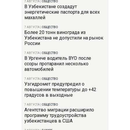
7 АВГУСТА
|
ОБЩЕСТВО
В Узбекистане создадут
энергетические паспорта для всех
махаллей
7 АВГУСТА
|
ОБЩЕСТВО
Более 20 тонн винограда из
Узбекистана не допустили на рынок
России
7 АВГУСТА
|
ОБЩЕСТВО
В Ургенче водитель BYD после
ссоры протаранил несколько
автомобилей
7 АВГУСТА
|
ОБЩЕСТВО
Узгидромет предупредил о
повышении температуры до +42
градусов в выходные
7 АВГУСТА
|
ОБЩЕСТВО
Агентство миграции расширило
программу трудоустройства
узбекистанцев в США