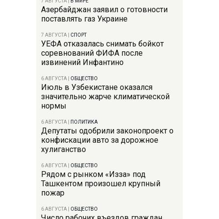
7 АВГУСТА
|
В МИРЕ
Азербайджан заявил о готовности
поставлять газ Украине
7 АВГУСТА
|
СПОРТ
УЕФА отказалась снимать бойкот
соревнований ФИФА после
извинений Инфантино
6 АВГУСТА
|
ОБЩЕСТВО
Июль в Узбекистане оказался
значительно жарче климатической
нормы
6 АВГУСТА
|
ПОЛИТИКА
Депутаты одобрили законопроект о
конфискации авто за дорожное
хулиганство
6 АВГУСТА
|
ОБЩЕСТВО
Рядом с рынком «Изза» под
Ташкентом произошел крупный
пожар
6 АВГУСТА
|
ОБЩЕСТВО
Число рабочих въездов граждан