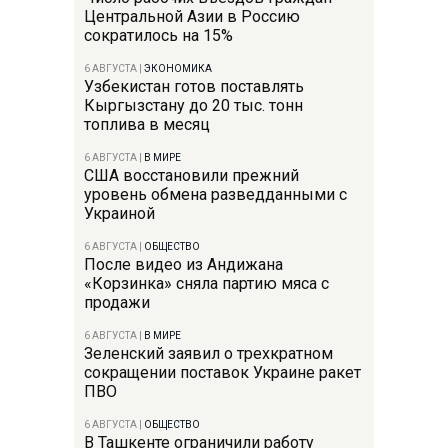
Центральной Азии в Россию
сократилось на 15%
6 АВГУСТА
|
ЭКОНОМИКА
Узбекистан готов поставлять
Кыргызстану до 20 тыс. тонн
топлива в месяц
6 АВГУСТА
|
В МИРЕ
США восстановили прежний
уровень обмена разведданными с
Украиной
6 АВГУСТА
|
ОБЩЕСТВО
После видео из Андижана
«Корзинка» сняла партию мяса с
продажи
6 АВГУСТА
|
В МИРЕ
Зеленский заявил о трехкратном
сокращении поставок Украине ракет
ПВО
6 АВГУСТА
|
ОБЩЕСТВО
В Ташкенте ограничили работу