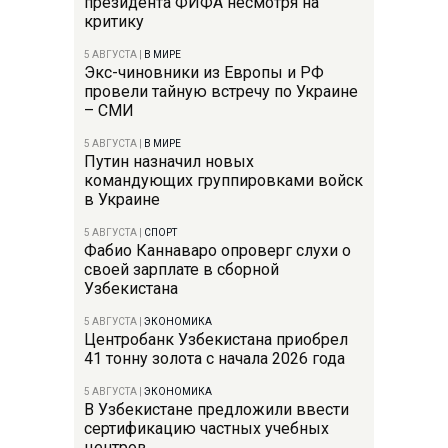
президента ФИФА несмотря на
критику
5 АВГУСТА
|
В МИРЕ
Экс-чиновники из Европы и РФ
провели тайную встречу по Украине
– СМИ
5 АВГУСТА
|
В МИРЕ
Путин назначил новых
командующих группировками войск
в Украине
5 АВГУСТА
|
СПОРТ
Фабио Каннаваро опроверг слухи о
своей зарплате в сборной
Узбекистана
5 АВГУСТА
|
ЭКОНОМИКА
Центробанк Узбекистана приобрел
41 тонну золота с начала 2026 года
5 АВГУСТА
|
ЭКОНОМИКА
В Узбекистане предложили ввести
сертификацию частных учебных
центров