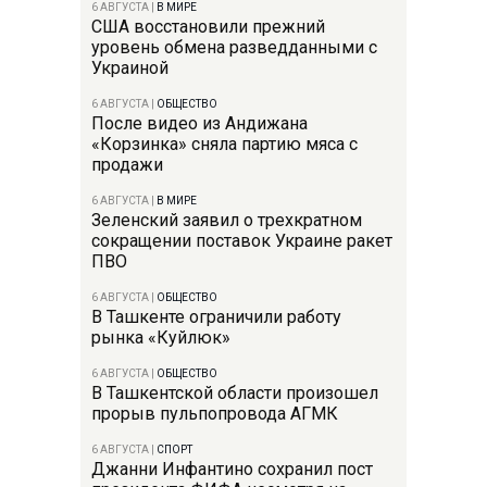
6 АВГУСТА
|
В МИРЕ
США восстановили прежний
уровень обмена разведданными с
Украиной
6 АВГУСТА
|
ОБЩЕСТВО
После видео из Андижана
«Корзинка» сняла партию мяса с
продажи
6 АВГУСТА
|
В МИРЕ
Зеленский заявил о трехкратном
сокращении поставок Украине ракет
ПВО
6 АВГУСТА
|
ОБЩЕСТВО
В Ташкенте ограничили работу
рынка «Куйлюк»
6 АВГУСТА
|
ОБЩЕСТВО
В Ташкентской области произошел
прорыв пульпопровода АГМК
6 АВГУСТА
|
СПОРТ
Джанни Инфантино сохранил пост