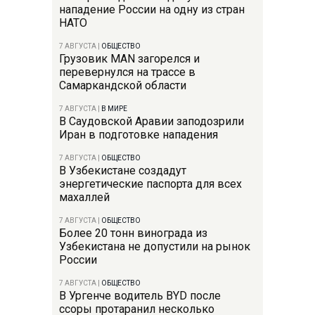
нападение России на одну из стран
НАТО
7 АВГУСТА
|
ОБЩЕСТВО
Грузовик MAN загорелся и
перевернулся на трассе в
Самаркандской области
7 АВГУСТА
|
В МИРЕ
В Саудовской Аравии заподозрили
Иран в подготовке нападения
7 АВГУСТА
|
ОБЩЕСТВО
В Узбекистане создадут
энергетические паспорта для всех
махаллей
7 АВГУСТА
|
ОБЩЕСТВО
Более 20 тонн винограда из
Узбекистана не допустили на рынок
России
7 АВГУСТА
|
ОБЩЕСТВО
В Ургенче водитель BYD после
ссоры протаранил несколько