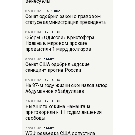
Венесуэлы
8 АВГУСТА
|
ПОЛИТИКА
Сенат одобрил закон о правовом
статусе администрации президента
8 АВГУСТА
|
ОБЩЕСТВО
Сборы «Одиссеи» Кристофера
Нолана в мировом прокате
превысили 1 млрд долларов
8 АВГУСТА
|
В МИРЕ
Сенат США одобрил «адские
санкции» против России
8 АВГУСТА
|
ОБЩЕСТВО
На 87-м году жизни скончался актер
Абдуманнон Убайдуллаев
7 АВГУСТА
|
ОБЩЕСТВО
Бывшего хокима Намангана
приговорили к 11 годам лишения
свободы
7 АВГУСТА
|
В МИРЕ
WSJ: разведка США допустила