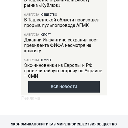
рынка «Куйлюк»
6 АВГУСТА
|
ОБЩЕСТВО
В Ташкентской области произошел
прорыв пульпопровода АГМК
6 АВГУСТА
|
СПОРТ
Джанни Инфантино сохранил пост
президента ФИФА несмотря на
критику
5 АВГУСТА
|
В МИРЕ
Экс-чиновники из Европы и РФ
провели тайную встречу по Украине
– СМИ
ВСЕ НОВОСТИ
ЭКОНОМИКА
ПОЛИТИКА
В МИРЕ
ПРОИСШЕСТВИЯ
ОБЩЕСТВО