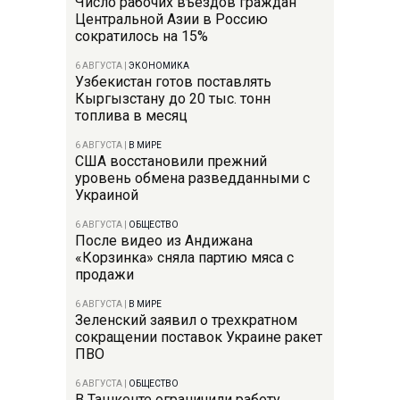
Число рабочих въездов граждан
Центральной Азии в Россию
сократилось на 15%
6 АВГУСТА
|
ЭКОНОМИКА
Узбекистан готов поставлять
Кыргызстану до 20 тыс. тонн
топлива в месяц
6 АВГУСТА
|
В МИРЕ
США восстановили прежний
уровень обмена разведданными с
Украиной
6 АВГУСТА
|
ОБЩЕСТВО
После видео из Андижана
«Корзинка» сняла партию мяса с
продажи
6 АВГУСТА
|
В МИРЕ
Зеленский заявил о трехкратном
сокращении поставок Украине ракет
ПВО
6 АВГУСТА
|
ОБЩЕСТВО
В Ташкенте ограничили работу