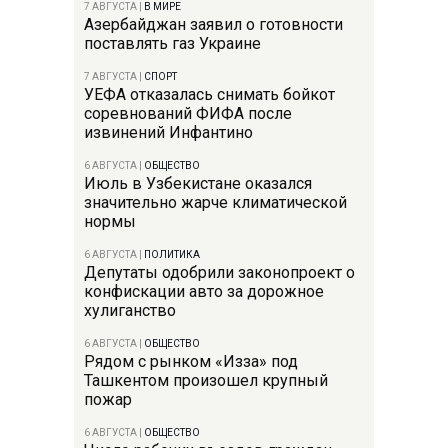
7 АВГУСТА
|
В МИРЕ
Азербайджан заявил о готовности
поставлять газ Украине
7 АВГУСТА
|
СПОРТ
УЕФА отказалась снимать бойкот
соревнований ФИФА после
извинений Инфантино
6 АВГУСТА
|
ОБЩЕСТВО
Июль в Узбекистане оказался
значительно жарче климатической
нормы
6 АВГУСТА
|
ПОЛИТИКА
Депутаты одобрили законопроект о
конфискации авто за дорожное
хулиганство
6 АВГУСТА
|
ОБЩЕСТВО
Рядом с рынком «Изза» под
Ташкентом произошел крупный
пожар
6 АВГУСТА
|
ОБЩЕСТВО