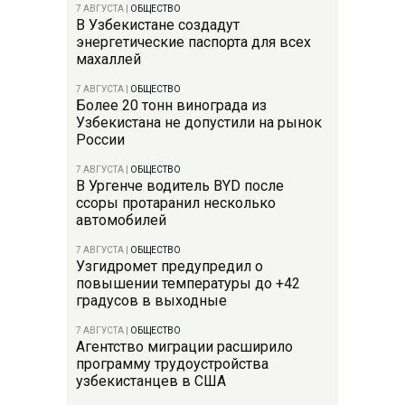
7 АВГУСТА
|
ОБЩЕСТВО
В Узбекистане создадут
энергетические паспорта для всех
махаллей
7 АВГУСТА
|
ОБЩЕСТВО
Более 20 тонн винограда из
Узбекистана не допустили на рынок
России
7 АВГУСТА
|
ОБЩЕСТВО
В Ургенче водитель BYD после
ссоры протаранил несколько
автомобилей
7 АВГУСТА
|
ОБЩЕСТВО
Узгидромет предупредил о
повышении температуры до +42
градусов в выходные
7 АВГУСТА
|
ОБЩЕСТВО
Агентство миграции расширило
программу трудоустройства
узбекистанцев в США