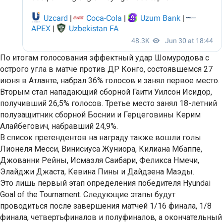
По итогам голосования эффектный удар Шомуродова с
острого угла в матче против ДР Конго, состоявшемся 27
июня в Атланте, набрал 36% голосов и занял первое место.
Вторым стал нападающий сборной Гаити Уилсон Исидор,
получивший 26,5% голосов. Третье место занял 18-летний
полузащитник сборной Боснии и Герцеговины Керим
Алайбегович, набравший 24,9%.
В список претендентов на награду также вошли голы
Лионеля Месси, Винисиуса Жуниора, Килиана Мбаппе,
Джованни Рейны, Исмаэля Саибари, Феликса Нмечи,
Элайджи Джаста, Кевина Пины и Дайдзена Маэды.
Это лишь первый этап определения победителя Hyundai
Goal of the Tournament. Следующие этапы будут
проводиться после завершения матчей 1/16 финала, 1/8
финала, четвертьфиналов и полуфиналов, а окончательный