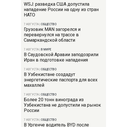
WSJ: разведка США допустила
нападение России на одну из стран
НАТО
7 АВГУСТА
|
ОБЩЕСТВО
Грузовик MAN загорелся и
перевернулся на трассе в
Самаркандской области
7 АВГУСТА
|
В МИРЕ
В Саудовской Аравии заподозрили
Иран в подготовке нападения
7 АВГУСТА
|
ОБЩЕСТВО
В Узбекистане создадут
энергетические паспорта для всех
махаллей
7 АВГУСТА
|
ОБЩЕСТВО
Более 20 тонн винограда из
Узбекистана не допустили на рынок
России
7 АВГУСТА
|
ОБЩЕСТВО
В Ургенче водитель BYD после