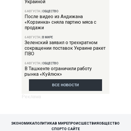
Украиной
6 АВГУСТА
|
ОБЩЕСТВО
После видео из Андижана
«Корзинка» сняла партию мяса с
продажи
6 АВГУСТА
|
В МИРЕ
Зеленский заявил о трехкратном
сокращении поставок Украине ракет
ПВО
6 АВГУСТА
|
ОБЩЕСТВО
В Ташкенте ограничили работу
рынка «Куйлюк»
ВСЕ НОВОСТИ
ЭКОНОМИКА
ПОЛИТИКА
В МИРЕ
ПРОИСШЕСТВИЯ
ОБЩЕСТВО
СПОРТ
О САЙТЕ