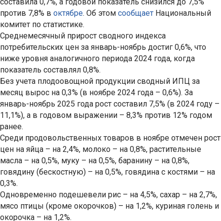
составила 0,7%, а годовой показатель снизился до 7,5%
против 7,8% в
октябре
. Об этом
сообщает
Национальный
комитет по статистике.
Среднемесячный прирост сводного индекса
потребительских цен за январь-ноябрь достиг 0,6%, что
ниже уровня аналогичного периода 2024 года, когда
показатель составлял 0,8%.
Без учета плодоовощной продукции сводный ИПЦ за
месяц вырос на 0,3% (в ноябре 2024 года – 0,6%). За
январь-ноябрь 2025 года рост составил 7,5% (в 2024 году –
11,1%), а в годовом выражении – 8,3% против 12% годом
ранее.
Среди продовольственных товаров в ноябре отмечен рост
цен на яйца – на 2,4%, молоко – на 0,8%, растительные
масла – на 0,5%, муку – на 0,5%, баранину – на 0,8%,
говядину (бескостную) – на 0,5%, говядина с костями – на
0,3%.
Одновременно подешевели рис – на 4,5%, сахар – на 2,7%,
мясо птицы (кроме окорочков) – на 1,2%, куриная голень и
окорочка – на 1,2%.