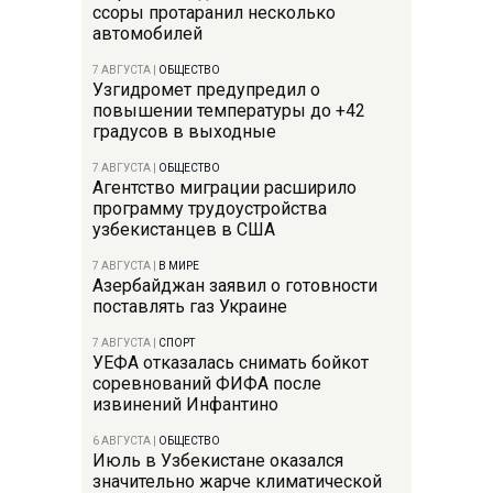
ссоры протаранил несколько
автомобилей
7 АВГУСТА
|
ОБЩЕСТВО
Узгидромет предупредил о
повышении температуры до +42
градусов в выходные
7 АВГУСТА
|
ОБЩЕСТВО
Агентство миграции расширило
программу трудоустройства
узбекистанцев в США
7 АВГУСТА
|
В МИРЕ
Азербайджан заявил о готовности
поставлять газ Украине
7 АВГУСТА
|
СПОРТ
УЕФА отказалась снимать бойкот
соревнований ФИФА после
извинений Инфантино
6 АВГУСТА
|
ОБЩЕСТВО
Июль в Узбекистане оказался
значительно жарче климатической