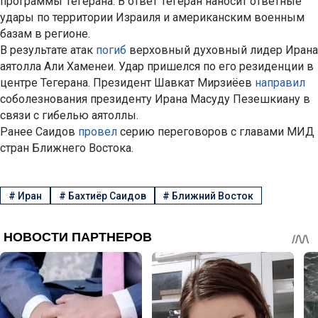
программы Тегерана. В ответ Тегеран наносит ответные
удары по территории Израиля и американским военным
базам в регионе.
В результате атак
погиб
верховный духовный лидер Ирана
аятолла Али Хаменеи. Удар пришелся по его резиденции в
центре Тегерана. Президент Шавкат Мирзиёев
направил
соболезнования президенту Ирана Масуду Пезешкиану в
связи с гибелью аятоллы.
Ранее Саидов
провел
серию переговоров с главами МИД
стран Ближнего Востока.
#
Иран
#
Бахтиёр Саидов
#
Ближний Восток