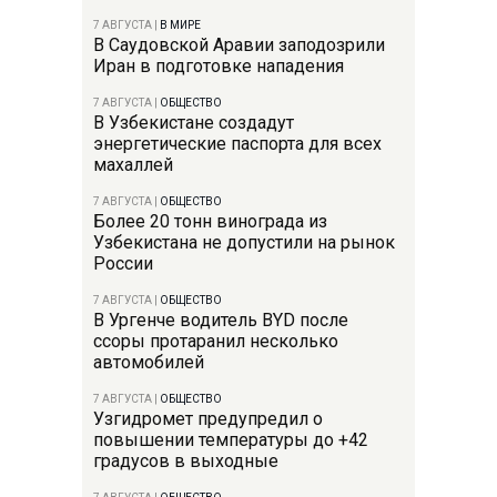
7 АВГУСТА
|
В МИРЕ
В Саудовской Аравии заподозрили
Иран в подготовке нападения
7 АВГУСТА
|
ОБЩЕСТВО
В Узбекистане создадут
энергетические паспорта для всех
махаллей
7 АВГУСТА
|
ОБЩЕСТВО
Более 20 тонн винограда из
Узбекистана не допустили на рынок
России
7 АВГУСТА
|
ОБЩЕСТВО
В Ургенче водитель BYD после
ссоры протаранил несколько
автомобилей
7 АВГУСТА
|
ОБЩЕСТВО
Узгидромет предупредил о
повышении температуры до +42
градусов в выходные