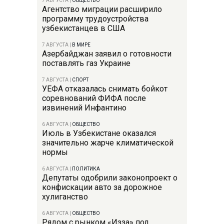
7 АВГУСТА
|
ОБЩЕСТВО
Агентство миграции расширило
программу трудоустройства
узбекистанцев в США
7 АВГУСТА
|
В МИРЕ
Азербайджан заявил о готовности
поставлять газ Украине
7 АВГУСТА
|
СПОРТ
УЕФА отказалась снимать бойкот
соревнований ФИФА после
извинений Инфантино
6 АВГУСТА
|
ОБЩЕСТВО
Июль в Узбекистане оказался
значительно жарче климатической
нормы
6 АВГУСТА
|
ПОЛИТИКА
Депутаты одобрили законопроект о
конфискации авто за дорожное
хулиганство
6 АВГУСТА
|
ОБЩЕСТВО
Рядом с рынком «Изза» под