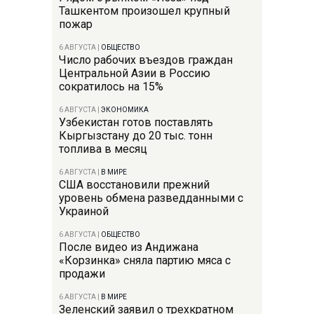
Ташкентом произошел крупный
пожар
6 АВГУСТА
|
ОБЩЕСТВО
Число рабочих въездов граждан
Центральной Азии в Россию
сократилось на 15%
6 АВГУСТА
|
ЭКОНОМИКА
Узбекистан готов поставлять
Кыргызстану до 20 тыс. тонн
топлива в месяц
6 АВГУСТА
|
В МИРЕ
США восстановили прежний
уровень обмена разведданными с
Украиной
6 АВГУСТА
|
ОБЩЕСТВО
После видео из Андижана
«Корзинка» сняла партию мяса с
продажи
6 АВГУСТА
|
В МИРЕ
Зеленский заявил о трехкратном