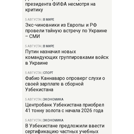
президента ФИФА несмотря на
критику
5 АВГУСТА
|
В МИРЕ
Экс-чиновники из Европы и РФ
провели тайную встречу по Украине
– СМИ
5 АВГУСТА
|
В МИРЕ
Путин назначил новых
командующих группировками войск
в Украине
5 АВГУСТА
|
СПОРТ
Фабио Каннаваро опроверг слухи о
своей зарплате в сборной
Узбекистана
5 АВГУСТА
|
ЭКОНОМИКА
Центробанк Узбекистана приобрел
41 тонну золота с начала 2026 года
5 АВГУСТА
|
ЭКОНОМИКА
В Узбекистане предложили ввести
сертификацию частных учебных