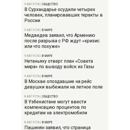
9 АВГУСТА
|
ОБЩЕСТВО
В Сурхандарье осудили четырех
человек, планировавших теракты в
России
9 АВГУСТА
|
В МИРЕ
Медведев заявил, что Армению
после разрыва с РФ ждут «кризис
или что похуже»
9 АВГУСТА
|
В МИРЕ
Нетаньяху отверг план «Совета
мира» по выводу войск из Газы
9 АВГУСТА
|
В МИРЕ
В Москве опоздавшие на рейс
девушки выбежали на летное поле
8 АВГУСТА
|
ОБЩЕСТВО
В Узбекистане могут ввести
компенсацию процентов по
кредитам на электромобили
8 АВГУСТА
|
В МИРЕ
Пашинян заявил, что страница