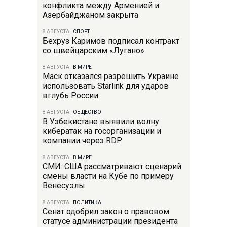
конфликта между Арменией и
Азербайджаном закрыта
8 АВГУСТА
|
СПОРТ
Бехруз Каримов подписал контракт
со швейцарским «Лугано»
8 АВГУСТА
|
В МИРЕ
Маск отказался разрешить Украине
использовать Starlink для ударов
вглубь России
8 АВГУСТА
|
ОБЩЕСТВО
В Узбекистане выявили волну
кибератак на госорганизации и
компании через RDP
8 АВГУСТА
|
В МИРЕ
СМИ: США рассматривают сценарий
смены власти на Кубе по примеру
Венесуэлы
8 АВГУСТА
|
ПОЛИТИКА
Сенат одобрил закон о правовом
статусе администрации президента