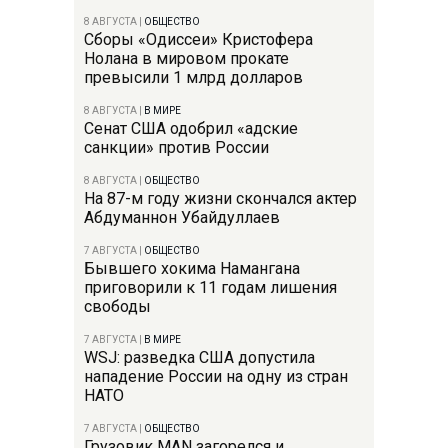
8 АВГУСТА
|
ОБЩЕСТВО
Сборы «Одиссеи» Кристофера
Нолана в мировом прокате
превысили 1 млрд долларов
8 АВГУСТА
|
В МИРЕ
Сенат США одобрил «адские
санкции» против России
8 АВГУСТА
|
ОБЩЕСТВО
На 87-м году жизни скончался актер
Абдуманнон Убайдуллаев
7 АВГУСТА
|
ОБЩЕСТВО
Бывшего хокима Намангана
приговорили к 11 годам лишения
свободы
7 АВГУСТА
|
В МИРЕ
WSJ: разведка США допустила
нападение России на одну из стран
НАТО
7 АВГУСТА
|
ОБЩЕСТВО
Грузовик MAN загорелся и