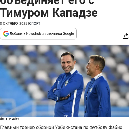
объединяет его с
Тимуром Кападзе
8 ОКТЯБРЯ 2025
|
СПОРТ
Добавить Newshub в источники Google
ФОТО: АФУ
Главный тренер сборной Узбекистана по футболу Фабио