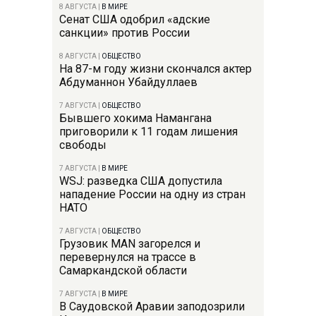
8 АВГУСТА
|
В МИРЕ
Сенат США одобрил «адские
санкции» против России
8 АВГУСТА
|
ОБЩЕСТВО
На 87-м году жизни скончался актер
Абдуманнон Убайдуллаев
7 АВГУСТА
|
ОБЩЕСТВО
Бывшего хокима Намангана
приговорили к 11 годам лишения
свободы
7 АВГУСТА
|
В МИРЕ
WSJ: разведка США допустила
нападение России на одну из стран
НАТО
7 АВГУСТА
|
ОБЩЕСТВО
Грузовик MAN загорелся и
перевернулся на трассе в
Самаркандской области
7 АВГУСТА
|
В МИРЕ
В Саудовской Аравии заподозрили