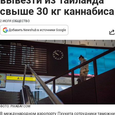
вывезти из Таиланда
свыше 30 кг каннабиса
2 ИЮЛЯ
|
ОБЩЕСТВО
Добавить Newshub в источники Google
ФОТО: PIXABAY.COM
В международном аэропорту Пхукета сотрудники таможни