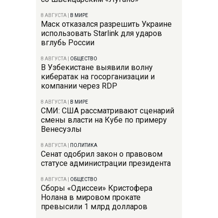
8 АВГУСТА
|
В МИРЕ
Маск отказался разрешить Украине
использовать Starlink для ударов
вглубь России
8 АВГУСТА
|
ОБЩЕСТВО
В Узбекистане выявили волну
кибератак на госорганизации и
компании через RDP
8 АВГУСТА
|
В МИРЕ
СМИ: США рассматривают сценарий
смены власти на Кубе по примеру
Венесуэлы
8 АВГУСТА
|
ПОЛИТИКА
Сенат одобрил закон о правовом
статусе администрации президента
8 АВГУСТА
|
ОБЩЕСТВО
Сборы «Одиссеи» Кристофера
Нолана в мировом прокате
превысили 1 млрд долларов