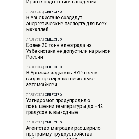
Иран в подготовке нападения
7 АВГУСТА
|
ОБЩЕСТВО
В Узбекистане создадут
энергетические паспорта для всех
махаллей
7 АВГУСТА
|
ОБЩЕСТВО
Более 20 тонн винограда из
Узбекистана не допустили на рынок
России
7 АВГУСТА
|
ОБЩЕСТВО
В Ургенче водитель BYD после
ссоры протаранил несколько
автомобилей
7 АВГУСТА
|
ОБЩЕСТВО
Узгидромет предупредил о
повышении температуры до +42
градусов в выходные
7 АВГУСТА
|
ОБЩЕСТВО
Агентство миграции расширило
программу трудоустройства